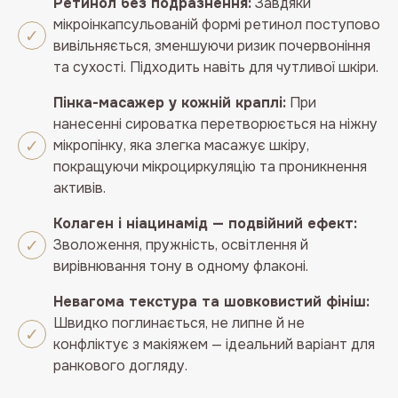
Ретинол без подразнення:
Завдяки
мікроінкапсульованій формі ретинол поступово
вивільняється, зменшуючи ризик почервоніння
та сухості. Підходить навіть для чутливої шкіри.
Пінка-масажер у кожній краплі:
При
нанесенні сироватка перетворюється на ніжну
мікропінку, яка злегка масажує шкіру,
покращуючи мікроциркуляцію та проникнення
активів.
Колаген і ніацинамід — подвійний ефект:
Зволоження, пружність, освітлення й
вирівнювання тону в одному флаконі.
Невагома текстура та шовковистий фініш:
Швидко поглинається, не липне й не
конфліктує з макіяжем — ідеальний варіант для
ранкового догляду.