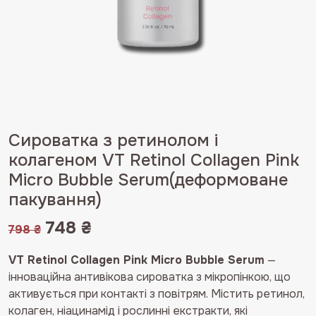
Сироватка з ретинолом і
колагеном VT Retinol Collagen Pink
Micro Bubble Serum(деформоване
пакування)
Оригінальна
Поточна
748
₴
798
₴
ціна:
ціна:
VT Retinol Collagen Pink Micro Bubble Serum
—
798 ₴.
748 ₴.
інноваційна антивікова сироватка з мікропінкою, що
активується при контакті з повітрям. Містить ретинол,
колаген, ніацинамід і рослинні екстракти, які