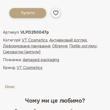
Купити
Сироватка
з
ретинолом
Артикул:
VLPD250047p
і
колагеном
Категорії:
VT Cosmetics
,
Антивіковий догляд
,
VT
Деформоване пакування
,
Обличчя
,
Підбір догляду
,
Retinol
Сироватки (ампули)
Collagen
Позначка:
damaged-packaging
Pink
Бренд:
VT Cosmetics
Micro
Bubble
Serum(деформоване
пакування)
Опис
кількість
Чому ми це любимо?