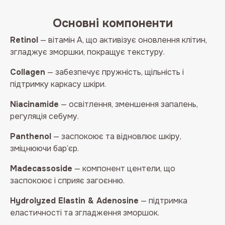
Основні компоненти
Retinol
— вітамін А, що активізує оновлення клітин,
згладжує зморшки, покращує текстуру.
Collagen
— забезпечує пружність, щільність і
підтримку каркасу шкіри.
Niacinamide
— освітлення, зменшення запалень,
регуляція себуму.
Panthenol
— заспокоює та відновлює шкіру,
зміцнюючи бар’єр.
Madecassoside
— компонент центели, що
заспокоює і сприяє загоєнню.
Hydrolyzed Elastin & Adenosine
— підтримка
еластичності та згладження зморшок.