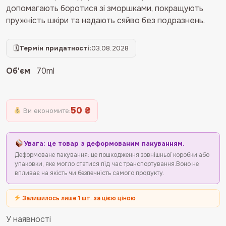
допомагають боротися зі зморшками, покращують
пружність шкіри та надають сяйво без подразнень.
🗓
Термін придатності:
03.08.2028
Об'єм
70ml
50 ₴
Ви економите:
Увага: це товар з деформованим пакуванням.
Деформоване пакування: це пошкодження зовнішньої коробки або
упаковки, яке могло статися під час транспортування.Воно не
впливає на якість чи безпечність самого продукту.
Залишилось лише 1 шт. за цією ціною
У наявності