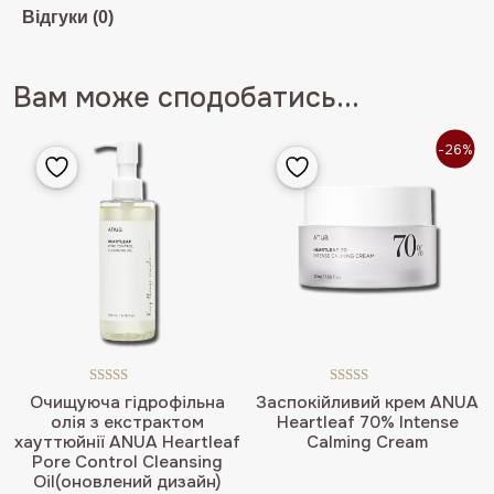
Відгуки (0)
Вам може сподобатись...
-26%
Оцінено в
Оцінено в
Очищуюча гідрофільна
Заспокійливий крем ANUA
5.00
з 5
5.00
з 5
олія з екстрактом
Heartleaf 70% Intense
хауттюйнії ANUA Heartleaf
Calming Cream
Pore Control Cleansing
Oil(оновлений дизайн)