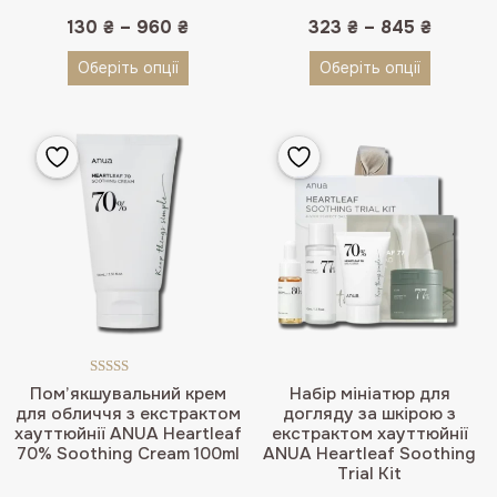
130
₴
–
960
₴
323
₴
–
845
₴
Оберіть опції
Оберіть опції
Оцінено в
Пом’якшувальний крем
Набір мініатюр для
5.00
з 5
для обличчя з екстрактом
догляду за шкірою з
хауттюйнії ANUA Heartleaf
екстрактом хауттюйнії
70% Soothing Cream 100ml
ANUA Heartleaf Soothing
Trial Kit