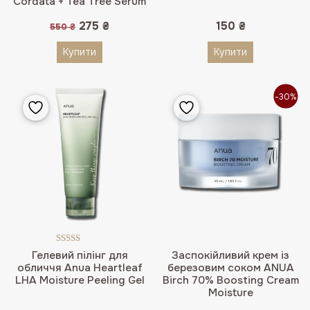
Cordata + Tea Tree Serum
Оригінальна
Поточна
275
₴
150
₴
550
₴
ціна:
ціна:
550 ₴.
275 ₴.
Купити
Купити
-30%
Оцінено в
Гелевий пілінг для
Заспокійливий крем із
5.00
з 5
обличчя Anua Heartleaf
березовим соком ANUA
LHA Moisture Peeling Gel
Birch 70% Boosting Cream
Moisture