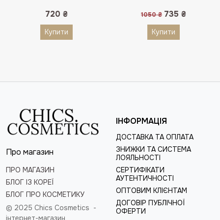
Оригінальна
Поточна
720
₴
735
₴
1050
₴
ціна:
ціна:
1050 ₴.
735 ₴.
Купити
Купити
ІНФОРМАЦІЯ
ДОСТАВКА ТА ОПЛАТА
ЗНИЖКИ ТА СИСТЕМА
Про магазин
ЛОЯЛЬНОСТІ
ПРО МАГАЗИН
СЕРТИФІКАТИ
АУТЕНТИЧНОСТІ
БЛОГ ІЗ КОРЕЇ
ОПТОВИМ КЛІЄНТАМ
БЛОГ ПРО КОСМЕТИКУ
ДОГОВІР ПУБЛІЧНОЇ
© 2025 Chics Cosmetics -
ОФЕРТИ
інтернет-магазин