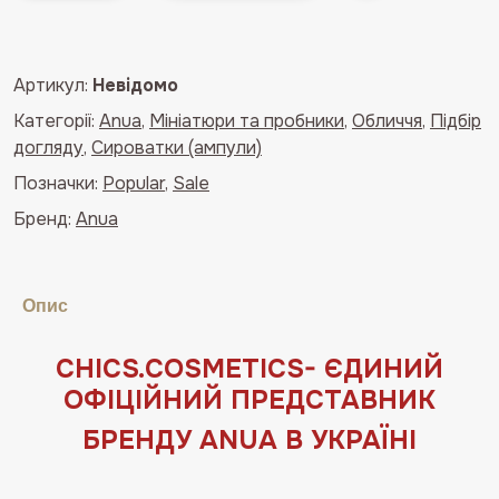
для
обличчя
з
Артикул:
Невідомо
екстрактом
Категорії:
Anua
,
Мініатюри та пробники
,
Обличчя
,
Підбір
хауютюнії
догляду
,
Сироватки (ампули)
ANUA
Heartleaf
Позначки:
Popular
,
Sale
80%
Бренд:
Anua
Moisture
Soothing
Ampoule
Опис
кількість
СHICS.COSMETICS- ЄДИНИЙ
ОФIЦIЙНИЙ ПРЕДСТАВНИК
БРЕНДУ ANUA В УКРАЇНІ