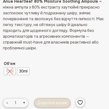
Anua Heartleaf 80% Moisture Soothing Ampoule –
ніжна ампула з 80% екстракту хаутюйнії прекрасно
заспокоює чутливу й подразнену шкіру, знімає
почервоніння та зволожує без відчуття липкості. Має
легку текстуру, не обтяжує шкіру й ідеально
підходить для щоденного догляду. Формула без
ароматизаторів та агресивних компонентів —
справжній must-have для власників реактивної або
проблемної шкіри.
Об'єм
10ml
30ml
Заспокійлива
-
+
Додати в кошик
ампула