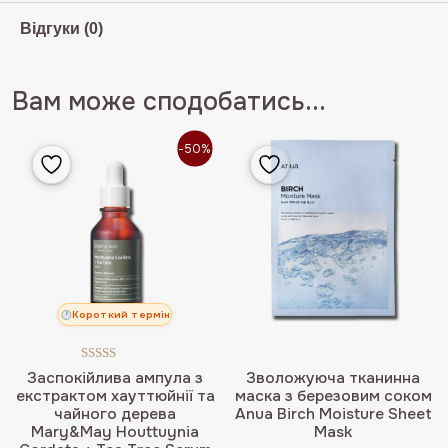
Відгуки (0)
Вам може сподобатись...
-50%
Короткий термін
Оцінено в
Заспокійлива ампула з
Зволожуюча тканинна
5.00
з 5
екстрактом хауттюйнії та
маска з березовим соком
чайного дерева
Anua Birch Moisture Sheet
Mary&May Houttuynia
Mask