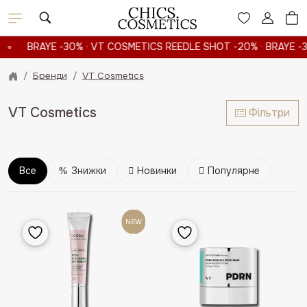
Skip
to
content
BRAYE -30% · VT COSMETICS REEDLE SHOT -20% · BRAYE -30%
Бренди
VT Cosmetics
VT Cosmetics
Фільтри
Все
Знижки
Новинки
Популярне
NEW