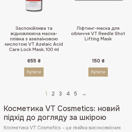
Заспокійлива та
Ліфтинг-маска для
відновлююча маска-
обличчя VT Reedle Shot
плівка з азелаїновою
Lifting Mask
кислотою VT Azelaic Acid
Care Lock Mask, 100 ml
655
₴
150
₴
Купити
Купити
1
2
3
4
5
→
Косметика VT Cosmetics: новий
підхід до догляду за шкірою
Косметика VT Cosmetics – це лінійка високоякісних