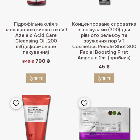
Гідрофільна олія з
Концентрована сироватка
азелаїновою кислотою VT
зі спікулами (300) для
Azelaic Acid Care
рівного рельєфу та
Cleansing Oil, 200
звуження пор VT
ml(деформоване
Cosmetics Reedle Shot 300
пакування)
Facial Boosting First
Ampoule 2ml (пробник)
Оригінальна
Поточна
790
₴
840
₴
ціна:
ціна:
45
₴
840 ₴.
790 ₴.
Купити
Купити