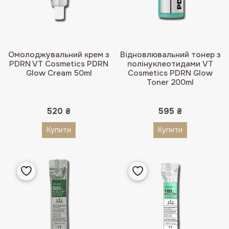
Омолоджувальний крем з
Відновлювальний тонер з
PDRN VT Cosmetics PDRN
полінуклеотидами VT
Glow Cream 50ml
Cosmetics PDRN Glow
Toner 200ml
520
₴
595
₴
Купити
Купити