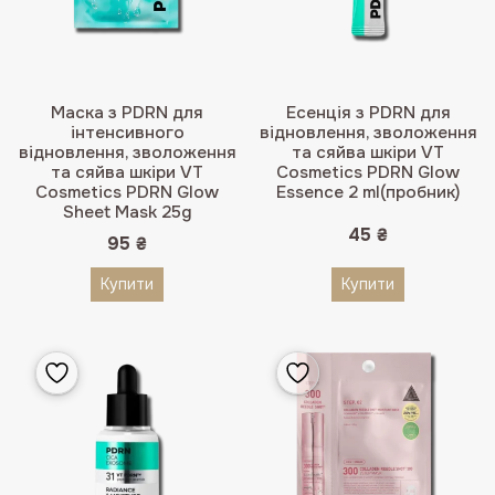
Маска з PDRN для
Есенція з PDRN для
інтенсивного
відновлення, зволоження
відновлення, зволоження
та сяйва шкіри VT
та сяйва шкіри VT
Cosmetics PDRN Glow
Cosmetics PDRN Glow
Essence 2 ml(пробник)
Sheet Mask 25g
45
₴
95
₴
Купити
Купити