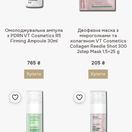
Омолоджувальна ампула
Двофазна маска з
з PDRN VT Cosmetics R5
мікроголками та
Firming Ampoule 30ml
колагеном VT Cosmetics
Collagen Reedle Shot 300
2step Mask 1,5+25 g
765
₴
205
₴
Купити
Купити