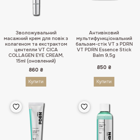
Зволожувальний
Антивіковий
масажний крем для повік з
мультифункціональний
колагеном та екстрактом
бальзам-стік VT з PDRN
центелли VT CICA
VT PDRN Essence Stick
COLLAGEN EYE CREAM,
Balm 9,5g
15ml (оновлений)
850
₴
860
₴
Купити
Купити