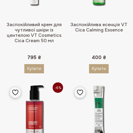
Заспокійливий крем для
Заспокійлива есенція VT
чутливої ​​шкіри із
Cica Calming Essence
центелою VT Cosmetics
Cica Cream 50 мл
795
₴
400
₴
Купити
Купити
-6%