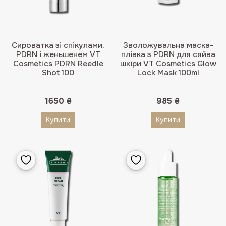
Сироватка зі спікулами,
Зволожувальна маска-
PDRN і женьшенем VT
плівка з PDRN для сяйва
Cosmetics PDRN Reedle
шкіри VT Cosmetics Glow
Shot 100
Lock Mask 100ml
1650
₴
985
₴
Купити
Купити