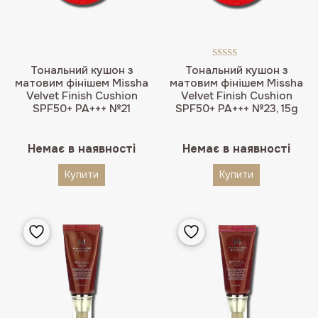
Оцінено в
Тональний кушон з
Тональний кушон з
5.00
з 5
матовим фінішем Missha
матовим фінішем Missha
Velvet Finish Cushion
Velvet Finish Cushion
SPF50+ PA+++ №21
SPF50+ PA+++ №23, 15g
Немає в наявності
Немає в наявності
Купити
Купити