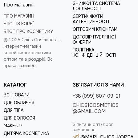
ЗНИЖКИ ТА СИСТЕМА
Про магазин
ЛОЯЛЬНОСТІ
ПРО МАГАЗИН
СЕРТИФІКАТИ
АУТЕНТИЧНОСТІ
БЛОГ ІЗ КОРЕЇ
ОПТОВИМ КЛІЄНТАМ
БЛОГ ПРО КОСМЕТИКУ
ДОГОВІР ПУБЛІЧНОЇ
© 2025 Chics Cosmetics -
ОФЕРТИ
інтернет-магазин
ПОЛІТИКА
корейської косметики
КОНФІДЕНЦІЙНОСТІ
оптом та в роздріб
. Всі
права захищені
КАТАЛОГ
ЗВ'ЯЗАТИСЯ З НАМИ
ВСІ ТОВАРИ
+38 (099) 607-09-21
ДЛЯ ОБЛИЧЧЯ
CHICS1COSMETICS
ДЛЯ ТІЛА
@GMAIL.COM
ДЛЯ ВОЛОССЯ
З питань опт/дроп
MAKE-UP
замовлень:
ДИТЯЧА КОСМЕТИКА
@MARI_CHICS_KOREA