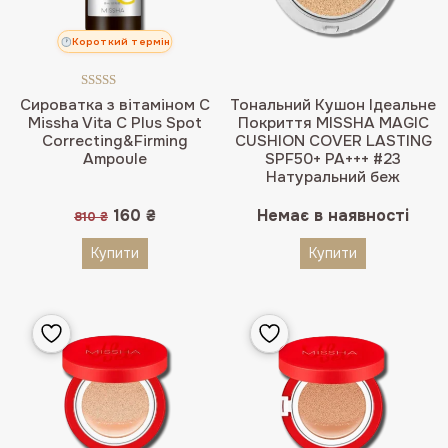
Короткий термін
Оцінено в
Сироватка з вітаміном С
Тональний Кушон Ідеальне
5.00
з 5
Missha Vita C Plus Spot
Покриття MISSHA MAGIC
Correcting&Firming
CUSHION COVER LASTING
Ampoule
SPF50+ PA+++ #23
Натуральний беж
Оригінальна
Поточна
160
₴
Немає в наявності
810
₴
ціна:
ціна:
810 ₴.
160 ₴.
Купити
Купити