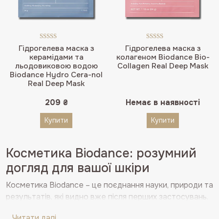
Оцінено в
Оцінено в
Гідрогелева маска з
Гідрогелева маска з
5.00
з 5
5.00
з 5
керамідами та
колагеном Biodance Bio-
льодовиковою водою
Collagen Real Deep Mask
Biodance Hydro Cera-nol
Real Deep Mask
209
₴
Немає в наявності
Купити
Купити
Косметика Biodance: розумний
догляд для вашої шкіри
Косметика Biodance – це поєднання науки, природи та
результатів, які видно вже після перших застосувань.
Вона створена для того, щоб не просто зволожити чи
Читати далі