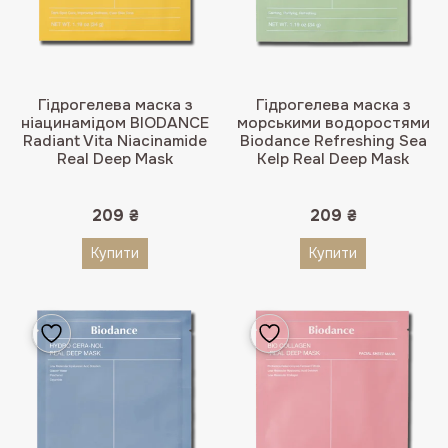
Гідрогелева маска з
Гідрогелева маска з
ніацинамідом BIODANCE
морськими водоростями
Radiant Vita Niacinamide
Biodance Refreshing Sea
Real Deep Mask
Kelp Real Deep Mask
209
₴
209
₴
Купити
Купити