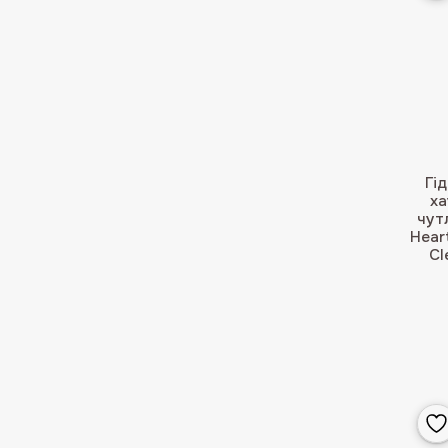
Гі
ха
чут
Hear
Cl