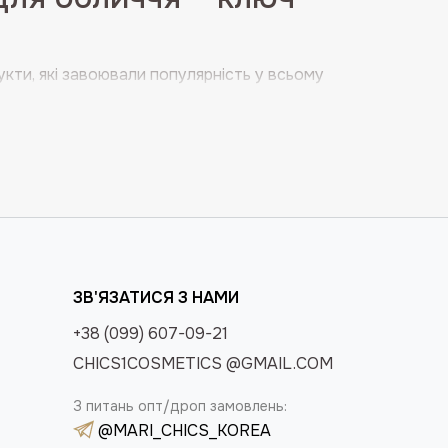
укти, які завоювали популярність у всьому
 що дозволяє ефективно видаляти
орушуючи природного балансу шкіри.
і засоби активно стимулюють процеси
ють сяйво навіть найвибагливішої шкіри
ика для обличчя:
ЗВ'ЯЗАТИСЯ З НАМИ
+38 (099) 607-09-21
CHICS1COSMETICS @GMAIL.COM
З питань опт/дроп замовлень:
@MARI_CHICS_KOREA