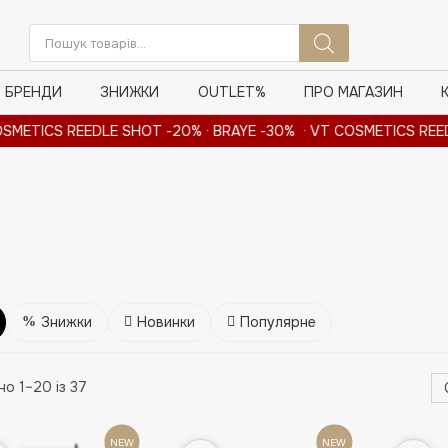
Пошук
товарів
БРЕНДИ
ЗНИЖКИ
OUTLET%
ПРО МАГАЗИН
ICS REEDLE SHOT -20% · BRAYE -30% · VT COSMETICS REEDLE S
Знижки
Новинки
Популярне
о 1–20 із 37
NEW
NEW