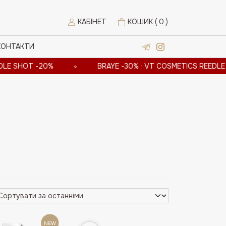
КАБІНЕТ
КОШИК (
0
)
КОНТАКТИ
HOT -20%
∘
BRAYE -30% · VT COSMETICS REEDLE SHOT
NEW