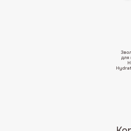
Звол
для
H
Hydrat
Кор