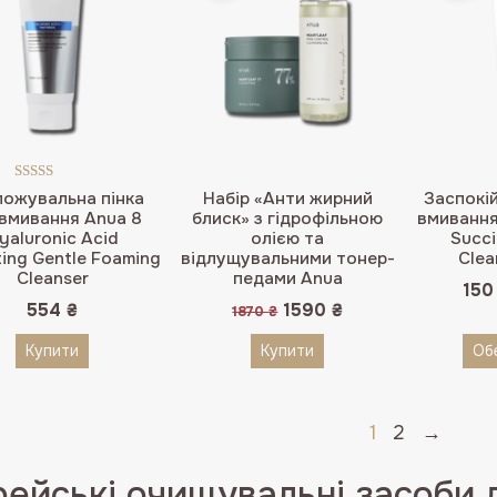
Оцінено в
ожувальна пінка
Набір «Анти жирний
Заспокій
5.00
з 5
 вмивання Anua 8
блиск» з гідрофільною
вмивання
yaluronic Acid
олією та
Succi
ing Gentle Foaming
відлущувальними тонер-
Clea
Cleanser
педами Anua
15
Оригінальна
Поточна
554
₴
1590
₴
1870
₴
ціна:
ціна:
1870 ₴.
1590 ₴.
Купити
Купити
Обе
1
2
→
ейські очищувальні засоби 