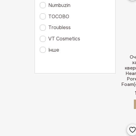
Numbuzin
TOCOBO
Troubless
VT Cosmetics
Інше
Оч
х
кве
Hear
Por
Foam(