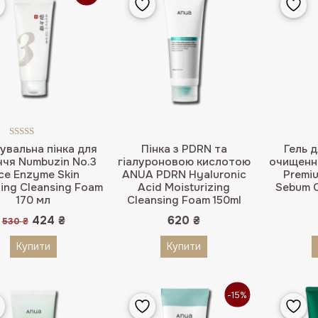
Оцінено в
вальна пінка для
Пінка з PDRN та
Гель 
5.00
з 5
ччя Numbuzin No.3
гіалуроновою кислотою
очищення
ce Enzyme Skin
ANUA PDRN Hyaluronic
Premiu
ing Cleansing Foam
Acid Moisturizing
Sebum C
170 мл
Cleansing Foam 150ml
Оригінальна
Поточна
424
₴
620
₴
530
₴
ціна:
ціна:
530 ₴.
424 ₴.
Купити
Купити
-15%