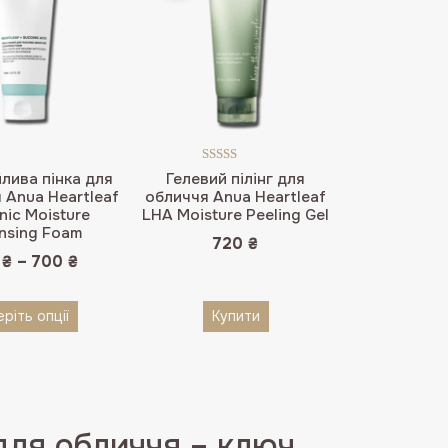
Оцінено в
лива пінка для
Гелевий пілінг для
5.00
з 5
 Anua Heartleaf
обличчя Anua Heartleaf
nic Moisture
LHA Moisture Peeling Gel
nsing Foam
720
₴
0
₴
–
700
₴
ріть опції
Купити
для обличчя – ключ