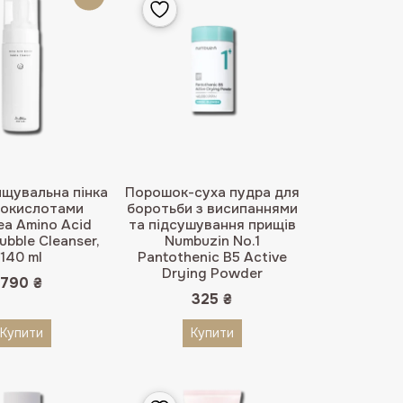
ищувальна пінка
Порошок-суха пудра для
нокислотами
боротьби з висипаннями
hea Amino Acid
та підсушування прищів
ubble Cleanser,
Numbuzin No.1
140 ml
Pantothenic B5 Active
Drying Powder
790
₴
325
₴
Купити
Купити