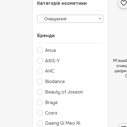
Категорія косметики
Очищення
Бренди
Anua
AXIS-Y
М’який
очищ
шкіри
AHC
Biodance
Beauty of Joseon
Braye
Cosrx
Daeng Gi Meo Ri