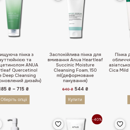
ищуюча пінка з
Заспокійлива пінка для
Пінка 
ауттюйнією та
вмивання Anua Heartleaf
обличчя
рцетинолом ANUA
Succinic Moisture
азіатськ
tleaf Quercetinol
Cleansing Foam, 150
Cica Mild
e Deep Cleansing
ml(деформоване
оновлений дизайн)
пакування)
Оригінальна
Поточна
185
₴
–
715
₴
544
₴
640
₴
ціна:
ціна:
640 ₴.
544 ₴.
Оберіть опції
Купити
-40%