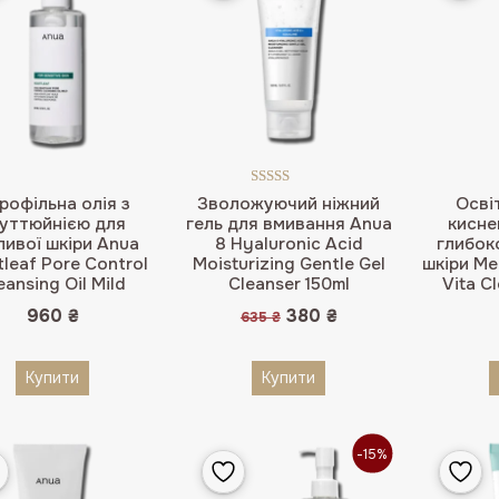
Оцінено в
дрофільна олія з
Зволожуючий ніжний
Осві
4.50
з 5
уттюйнією для
гель для вмивання Anua
кисне
ливої шкіри Anua
8 Hyaluronic Acid
глибок
tleaf Pore Control
Moisturizing Gentle Gel
шкіри Me
eansing Oil Mild
Cleanser 150ml
Vita C
Оригінальна
Поточна
960
₴
380
₴
635
₴
ціна:
ціна:
635 ₴.
380 ₴.
Купити
Купити
-15%