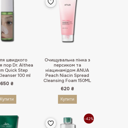
для швидкого
Очищувальна пінка з
 пор Dr. Althea
персиком та
m Quick Step
ніацинамідом ANUA
leanser 100 ml
Peach Niacin Spread
Cleansing Foam 150ML
650
₴
620
₴
Купити
Купити
-42%