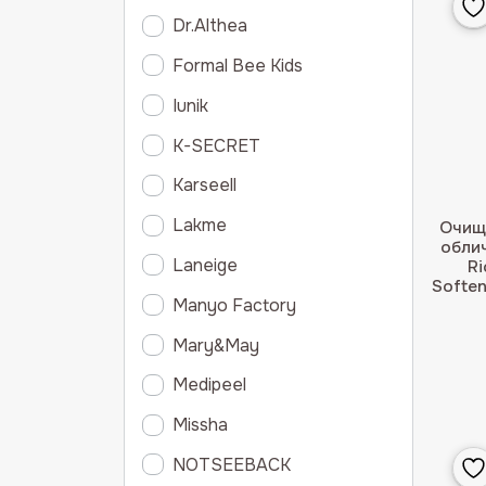
Dr.Althea
Formal Bee Kids
Iunik
K-SECRET
Karseell
Lakme
Очищу
обли
Laneige
Ri
Soften
Manyo Factory
Mary&May
Medipeel
Missha
NOTSEEBACK