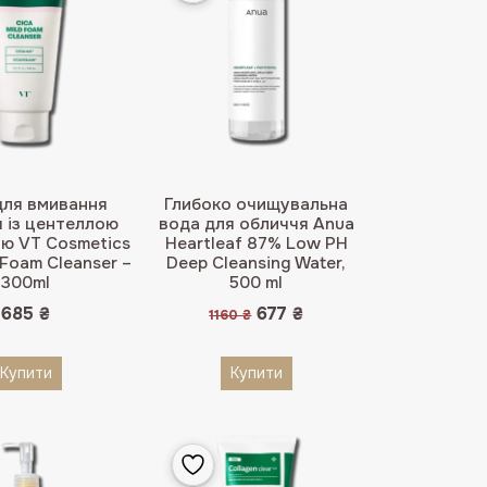
для вмивання
Глибоко очищувальна
 із центеллою
вода для обличчя Anua
ою VT Cosmetics
Heartleaf 87% Low PH
 Foam Cleanser –
Deep Cleansing Water,
300ml
500 ml
Оригінальна
Поточна
685
₴
677
₴
1160
₴
ціна:
ціна:
1160 ₴.
677 ₴.
Купити
Купити