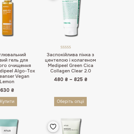
Оцінено в
тлювальний
Заспокійлива пінка з
5.00
з 5
вий гель для
центелою і колагеном
ого очищення
Medipeel Green Cica
dipeel Algo-Tox
Collagen Clear 2.0
leanser Vegan
480
₴
–
825
₴
Lemon
630
₴
Купити
Оберіть опції