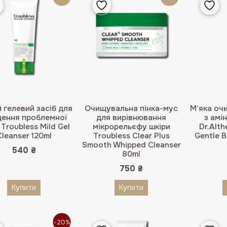
 гелевий засіб для
Очищувальна пінка-мус
М’яка оч
ення проблемної
для вирівнювання
з амі
 Troubless Mild Gel
мікрорельєфу шкіри
Dr.Alt
Cleanser 120ml
Troubless Clear Plus
Gentle B
Smooth Whipped Cleanser
540
₴
80ml
750
₴
Купити
Купити
-20%