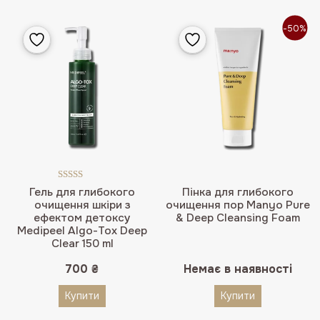
-50%
Оцінено в
Гель для глибокого
Пінка для глибокого
5.00
з 5
очищення шкіри з
очищення пор Manyo Pure
ефектом детоксу
& Deep Cleansing Foam
Medipeel Algo-Tox Deep
Clear 150 ml
700
₴
Немає в наявності
Купити
Купити