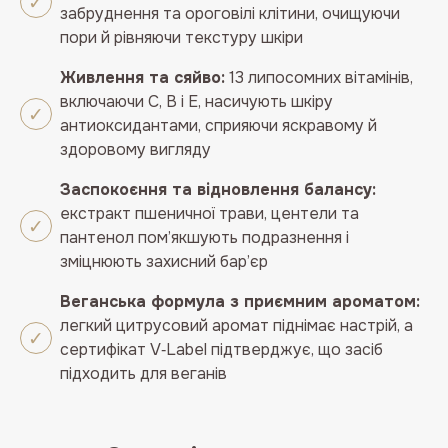
забруднення та ороговілі клітини, очищуючи
пори й рівняючи текстуру шкіри
Живлення та сяйво:
13 липосомних вітамінів,
включаючи С, В і Е, насичують шкіру
антиоксидантами, сприяючи яскравому й
здоровому вигляду
Заспокоєння та відновлення балансу:
екстракт пшеничної трави, центели та
пантенол пом’якшують подразнення і
зміцнюють захисний бар’єр
Веганська формула з приємним ароматом:
легкий цитрусовий аромат піднімає настрій, а
сертифікат V‑Label підтверджує, що засіб
підходить для веганів