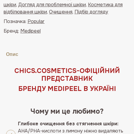
шкіри
,
Догляд для проблемної шкіри
,
Косметика для
Medipeel
відбілювання шкіри
,
Очищення
,
Підбір догляду
Algo-
Tox
Позначка:
Popular
Vita
Бренд:
Medipeel
Cleanser
Vegan
Lemon
Опис
кількість
СHICS.COSMETICS-ОФIЦIЙНИЙ
ПРЕДСТАВНИК
БРЕНДУ MEDIPEEL В УКРАЇНІ
Чому ми це любимо?
Глибоке очищення без стягнення шкіри:
AHA/PHA-кислоти з лимону ніжно видаляють