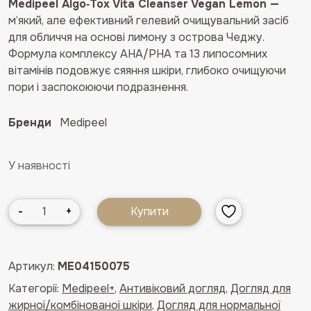
Medipeel Algo‑Tox Vita Cleanser Vegan Lemon —
м’який, але ефективний гелевий очищувальний засіб
для обличчя на основі лимону з острова Чеджу.
Формула комплексу AHA/PHA та 13 липосомних
вітамінів подовжує сяяння шкіри, глибоко очищуючи
пори і заспокоюючи подразнення.
Бренди
Medipeel
У наявності
Освітлювальний
-
+
Купити
кисневий
гель
для
Артикул:
ME04150075
глибокого
Категорії:
Medipeel+
,
Антивіковий догляд
,
Догляд для
очищення
жирної/комбінованої шкіри
,
Догляд для нормальної
шкіри