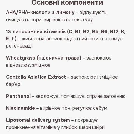
Основні компоненти
AHA/PHA-кислоти з лимону
– відлущують,
очищують пори, вирівнюють текстуру
13 липосомних вітамінів (С, В1, В2, В5, В6, В12, К,
Е, F)
– живлення, антиоксидантний захист, стимул
регенерації
Wheatgrass (пшенична трава)
– заспокоює,
відновлює, зміцнює
Centella Asiatica Extract
– заспокоює і зміцнює
бар’єр
Panthenol
– зволожує, пом’якшує, сприяє загоєнню
Niacinamide
– вирівнює тон, регулює себум
Liposomal delivery system
– покращує
проникнення вітамінів у глибокі шари шкіри