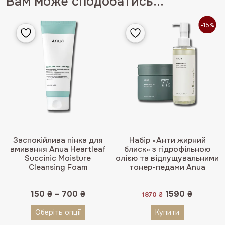
Вам може сподобатись...
-15%
Заспокійлива пінка для
Набір «Анти жирний
вмивання Anua Heartleaf
блиск» з гідрофільною
Succinic Moisture
олією та відлущувальними
Cleansing Foam
тонер-педами Anua
Оригінальна
Поточн
150
₴
–
700
₴
1590
₴
1870
₴
ціна:
ціна:
1870 ₴.
1590 ₴.
Оберіть опції
Купити