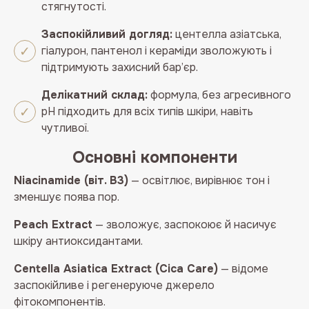
стягнутості.
Заспокійливий догляд:
центелла азіатська,
гіалурон, пантенол і кераміди зволожують і
підтримують захисний бар’єр.
Делікатний склад:
формула, без агресивного
pH підходить для всіх типів шкіри, навіть
чутливої.
Основні компоненти
Niacinamide (віт. B3)
— освітлює, вирівнює тон і
зменшує поява пор.
Peach Extract
— зволожує, заспокоює й насичує
шкіру антиоксидантами.
Centella Asiatica Extract (Cica Care)
— відоме
заспокійливе і регенеруюче джерело
фітокомпонентів.