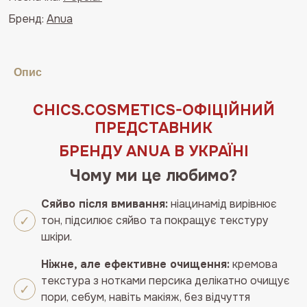
Spread
Бренд:
Anua
Cleansing
Foam
150ML
Опис
кількість
СHICS.COSMETICS-ОФIЦIЙНИЙ
ПРЕДСТАВНИК
БРЕНДУ ANUA В УКРАЇНІ
Чому ми це любимо?
Сяйво після вмивання:
ніацинамід вирівнює
тон, підсилює сяйво та покращує текстуру
шкіри.
Ніжне, але ефективне очищення:
кремова
текстура з нотками персика делікатно очищує
пори, себум, навіть макіяж, без відчуття