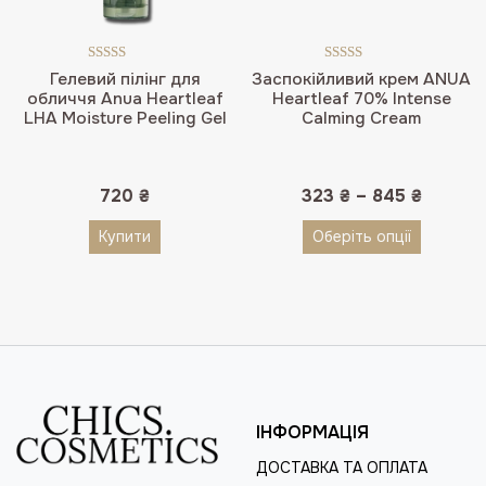
Оцінено в
Оцінено в
Гелевий пілінг для
Заспокійливий крем ANUA
5.00
з 5
5.00
з 5
обличчя Anua Heartleaf
Heartleaf 70% Intense
LHA Moisture Peeling Gel
Calming Cream
720
₴
323
₴
–
845
₴
Купити
Оберіть опції
ІНФОРМАЦІЯ
ДОСТАВКА ТА ОПЛАТА