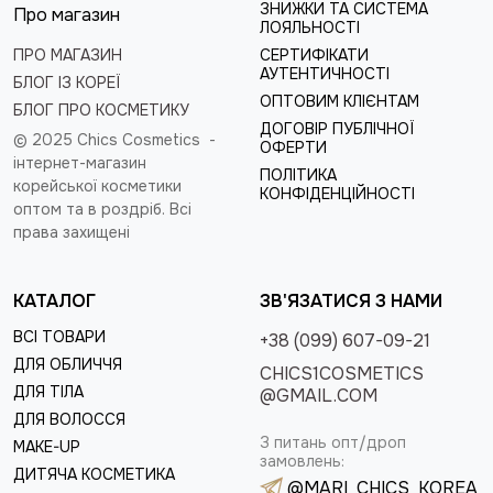
ЗНИЖКИ ТА СИСТЕМА
Про магазин
ЛОЯЛЬНОСТІ
ПРО МАГАЗИН
СЕРТИФІКАТИ
АУТЕНТИЧНОСТІ
БЛОГ ІЗ КОРЕЇ
ОПТОВИМ КЛІЄНТАМ
БЛОГ ПРО КОСМЕТИКУ
ДОГОВІР ПУБЛІЧНОЇ
© 2025 Chics Cosmetics -
ОФЕРТИ
інтернет-магазин
ПОЛІТИКА
корейської косметики
КОНФІДЕНЦІЙНОСТІ
оптом та в роздріб
. Всі
права захищені
КАТАЛОГ
ЗВ'ЯЗАТИСЯ З НАМИ
ВСІ ТОВАРИ
+38 (099) 607-09-21
ДЛЯ ОБЛИЧЧЯ
CHICS1COSMETICS
ДЛЯ ТІЛА
@GMAIL.COM
ДЛЯ ВОЛОССЯ
З питань опт/дроп
MAKE-UP
замовлень:
ДИТЯЧА КОСМЕТИКА
@MARI_CHICS_KOREA