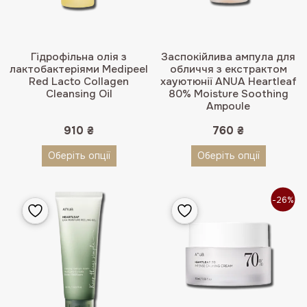
Гідрофільна олія з
Заспокійлива ампула для
лактобактеріями Medipeel
обличчя з екстрактом
Red Lacto Collagen
хауютюнії ANUA Heartleaf
Cleansing Oil
80% Moisture Soothing
Ampoule
910
₴
760
₴
Оберіть опції
Оберіть опції
-26%