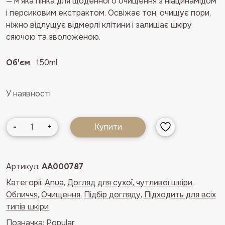
— м’яка пінка для щоденного очищення з ніацинамідом
і персиковим екстрактом. Освіжає тон, очищує пори,
ніжно відлущує відмерлі клітини і залишає шкіру
сяючою та зволоженою.
Об'єм
150ml
У наявності
Очищувальна
-
+
Купити
пінка
з
персиком
Артикул:
AA000787
та
Категорії:
Anua
,
Догляд для сухої, чутливої шкіри
,
ніацинамідом
Обличчя
,
Очищення
,
Підбір догляду
,
Підходить для всіх
ANUA
типів шкіри
Peach
Niacin
Позначка:
Popular