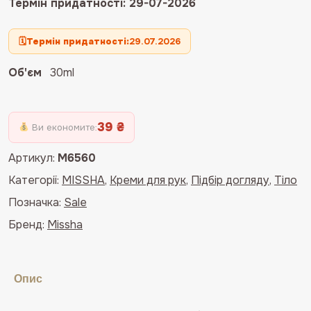
Термін придатності: 29-07-2026
🗓
Термін придатності:
29.07.2026
Об'єм
30ml
39 ₴
Ви економите:
Артикул:
M6560
Категорії:
MISSHA
,
Креми для рук
,
Підбір догляду
,
Тіло
Позначка:
Sale
Бренд:
Missha
Опис