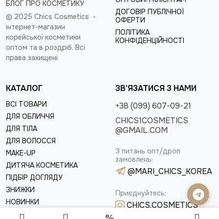
БЛОГ ПРО КОСМЕТИКУ
ДОГОВІР ПУБЛІЧНОЇ
© 2025 Chics Cosmetics -
ОФЕРТИ
інтернет-магазин
ПОЛІТИКА
корейської косметики
КОНФІДЕНЦІЙНОСТІ
оптом та в роздріб
. Всі
права захищені
КАТАЛОГ
ЗВ'ЯЗАТИСЯ З НАМИ
ВСІ ТОВАРИ
+38 (099) 607-09-21
ДЛЯ ОБЛИЧЧЯ
CHICS1COSMETICS
ДЛЯ ТІЛА
@GMAIL.COM
ДЛЯ ВОЛОССЯ
З питань опт/дроп
MAKE-UP
замовлень:
ДИТЯЧА КОСМЕТИКА
@MARI_CHICS_KOREA
ПІДБІР ДОГЛЯДУ
ЗНИЖКИ
Приєднуйтесь:
НОВИНКИ
CHICS.COSMETICS