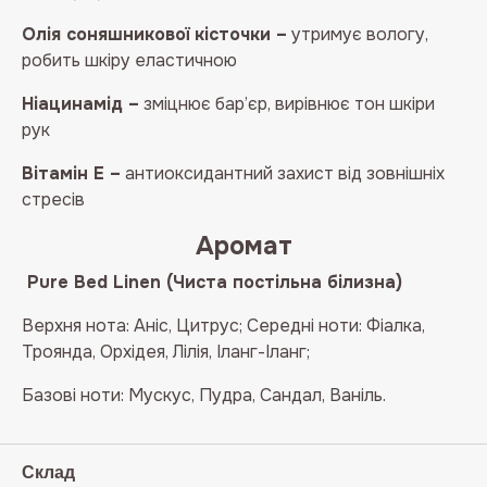
Олія соняшникової кісточки –
утримує вологу,
робить шкіру еластичною
Ніацинамід –
зміцнює бар’єр, вирівнює тон шкіри
рук
Вітамін E –
антиоксидантний захист від зовнішніх
стресів
Аромат
Pure Bed Linen (Чиста постільна білизна)
Верхня нота: Аніс, Цитрус; Середні ноти: Фіалка,
Троянда, Орхідея, Лілія, Іланг-Іланг;
Базові ноти: Мускус, Пудра, Сандал, Ваніль.
Склад