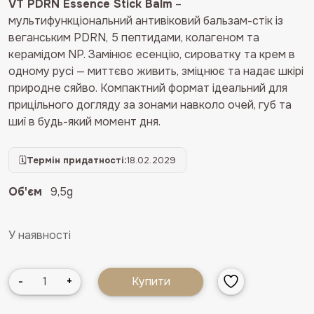
VT PDRN Essence Stick Balm
–
мультифункціональний антивіковий бальзам-стік із
веганським PDRN, 5 пептидами, колагеном та
керамідом NP. Замінює есенцію, сироватку та крем в
одному русі — миттєво живить, зміцнює та надає шкірі
природне сяйво. Компактний формат ідеальний для
прицільного догляду за зонами навколо очей, губ та
шиї в будь-який момент дня.
🗓
Термін придатності:
18.02.2029
Об'єм
9,5g
У наявності
Антивіковий
-
+
Купити
мультифункціональний
бальзам-