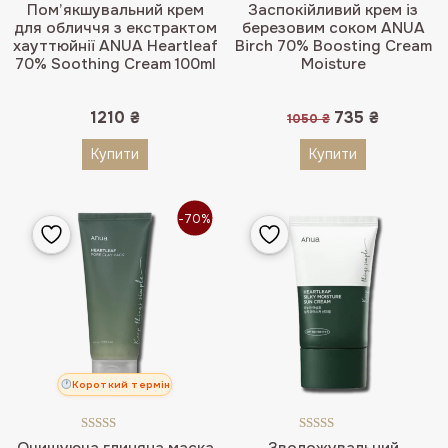
Оцінено в
Пом’якшувальний крем
Заспокійливий крем із
5.00
з 5
для обличчя з екстрактом
березовим соком ANUA
хауттюйнії ANUA Heartleaf
Birch 70% Boosting Cream
70% Soothing Cream 100ml
Moisture
Оригінальна
Поточна
1210
₴
735
₴
1050
₴
ціна:
ціна:
1050 ₴.
735 ₴.
Купити
Купити
-70%
Короткий термін
Оцінено в
Оцінено в
Очищуюча глиняна маска
Зволожувальний