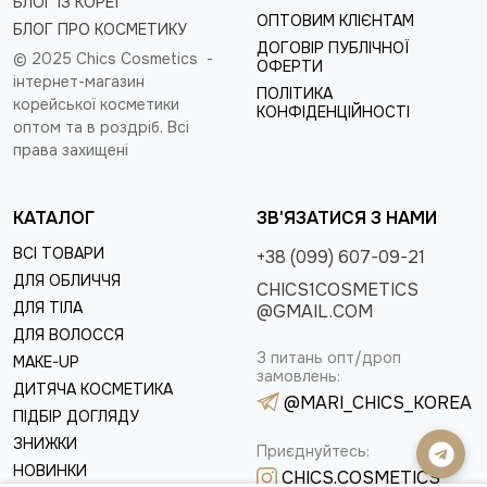
БЛОГ ІЗ КОРЕЇ
ОПТОВИМ КЛІЄНТАМ
БЛОГ ПРО КОСМЕТИКУ
ДОГОВІР ПУБЛІЧНОЇ
© 2025 Chics Cosmetics -
ОФЕРТИ
інтернет-магазин
ПОЛІТИКА
корейської косметики
КОНФІДЕНЦІЙНОСТІ
оптом та в роздріб
. Всі
права захищені
КАТАЛОГ
ЗВ'ЯЗАТИСЯ З НАМИ
ВСІ ТОВАРИ
+38 (099) 607-09-21
ДЛЯ ОБЛИЧЧЯ
CHICS1COSMETICS
ДЛЯ ТІЛА
@GMAIL.COM
ДЛЯ ВОЛОССЯ
З питань опт/дроп
MAKE-UP
замовлень:
ДИТЯЧА КОСМЕТИКА
@MARI_CHICS_KOREA
ПІДБІР ДОГЛЯДУ
ЗНИЖКИ
Приєднуйтесь:
НОВИНКИ
CHICS.COSMETICS