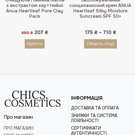
5.00
з 5
4.50
з 5
з екстрактом хауттюйнії
сонцезахисний крем ANUA
Anua Heartleaf Pore Clay
Heartleaf Silky Moisture
Pack
Suncream SPF 50+
Оригінальна
Поточна
207
₴
175
₴
–
710
₴
690
₴
ціна:
ціна:
690 ₴.
207 ₴.
Купити
Оберіть опції
ІНФОРМАЦІЯ
ДОСТАВКА ТА ОПЛАТА
ЗНИЖКИ ТА СИСТЕМА
Про магазин
ЛОЯЛЬНОСТІ
ПРО МАГАЗИН
СЕРТИФІКАТИ
АУТЕНТИЧНОСТІ