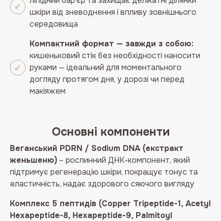
ліпідний бар’єр та захищає делікатні ділянки
шкіри від зневоднення і впливу зовнішнього
середовища
Компактний формат — завжди з собою:
кишеньковий стік без необхідності наносити
руками — ідеальний для моментального
догляду протягом дня, у дорозі чи перед
макіяжем
Основні компоненти
Веганський PDRN / Sodium DNA (екстракт
женьшеню)
– рослинний ДНК-компонент, який
підтримує регенерацію шкіри, покращує тонус та
еластичність, надає здорового сяючого вигляду
Комплекс 5 пептидів (Copper Tripeptide-1, Acetyl
Hexapeptide-8, Hexapeptide-9, Palmitoyl