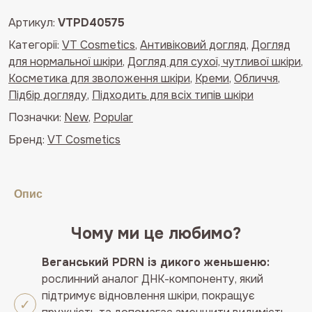
стік
Артикул:
VTPD40575
VT
Категорії:
VT Cosmetics
,
Антивіковий догляд
,
Догляд
з
для нормальної шкіри
,
Догляд для сухої, чутливої шкіри
,
PDRN
Косметика для зволоження шкіри
,
Креми
,
Обличчя
,
VT
Підбір догляду
,
Підходить для всіх типів шкіри
PDRN
Essence
Позначки:
New
,
Popular
Stick
Бренд:
VT Cosmetics
Balm
9,5g
кількість
Опис
Чому ми це любимо?
Веганський PDRN із дикого женьшеню:
рослинний аналог ДНК-компоненту, який
підтримує відновлення шкіри, покращує