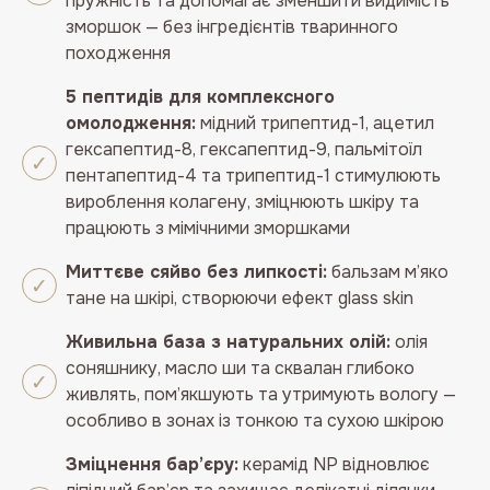
пружність та допомагає зменшити видимість
зморшок — без інгредієнтів тваринного
походження
5 пептидів для комплексного
омолодження:
мідний трипептид-1, ацетил
гексапептид-8, гексапептид-9, пальмітоїл
пентапептид-4 та трипептид-1 стимулюють
вироблення колагену, зміцнюють шкіру та
працюють з мімічними зморшками
Миттєве сяйво без липкості:
бальзам м’яко
тане на шкірі, створюючи ефект glass skin
Живильна база з натуральних олій:
олія
соняшнику, масло ши та сквалан глибоко
живлять, пом’якшують та утримують вологу —
особливо в зонах із тонкою та сухою шкірою
Зміцнення бар’єру:
керамід NP відновлює