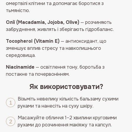
омертвілі клітини та допомагає боротися з
тьмяністю.
Олії (Macadamia, Jojoba, Olive)
— розчиняють
забруднення, живлять і зберігають гідробаланс.
Tocopherol (Vitamin E)
— антиоксидант, що
зменшує вплив стресу та навколишнього
середовища.
Niacinamide
— освітлення тону, боротьба з
постакне та почервонінням.
Як використовувати?
Візьміть невелику кількість бальзаму сухими
руками та нанесіть на суху шкіру.
Масажуйте обличчя 1–2 хвилини круговими
рухами до розчинення макіяжу та капсул.