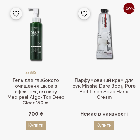
-30%
Оцінено в
Гель для глибокого
Парфумований крем для
5.00
з 5
очищення шкіри з
рук Missha Dare Body Pure
ефектом детоксу
Bed Linen Soap Hand
Medipeel Algo-Tox Deep
Cream
Clear 150 ml
700
₴
Немає в наявності
Купити
Купити