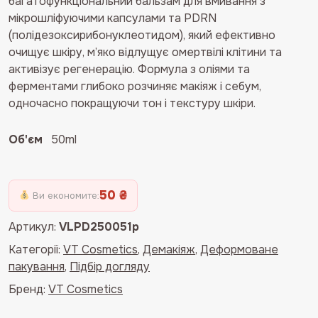
багатофункціональний бальзам для вмивання з
мікрошліфуючими капсулами та PDRN
(полідезоксирибонуклеотидом), який ефективно
очищує шкіру, м’яко відлущує омертвілі клітини та
активізує регенерацію. Формула з оліями та
ферментами глибоко розчиняє макіяж і себум,
одночасно покращуючи тон і текстуру шкіри.
Об'єм
50ml
50 ₴
Ви економите:
Артикул:
VLPD250051p
Категорії:
VT Cosmetics
,
Демакіяж
,
Деформоване
пакування
,
Підбір догляду
Бренд:
VT Cosmetics