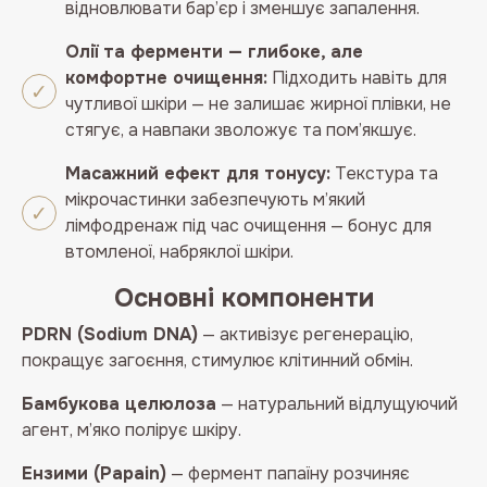
відновлювати бар’єр і зменшує запалення.
Олії та ферменти — глибоке, але
комфортне очищення:
Підходить навіть для
чутливої шкіри — не залишає жирної плівки, не
стягує, а навпаки зволожує та пом’якшує.
Масажний ефект для тонусу:
Текстура та
мікрочастинки забезпечують м’який
лімфодренаж під час очищення — бонус для
втомленої, набряклої шкіри.
Основні компоненти
PDRN (Sodium DNA)
— активізує регенерацію,
покращує загоєння, стимулює клітинний обмін.
Бамбукова целюлоза
— натуральний відлущуючий
агент, м’яко полірує шкіру.
Ензими (Papain)
— фермент папаїну розчиняє