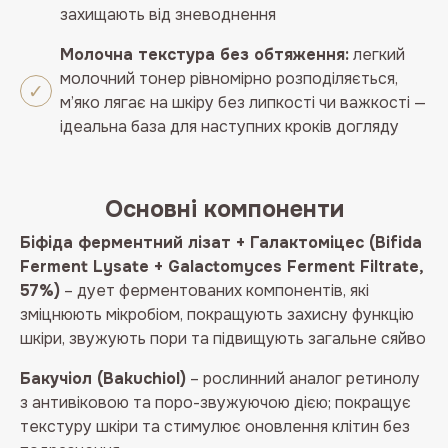
захищають від зневоднення
Молочна текстура без обтяження:
легкий
молочний тонер рівномірно розподіляється,
м’яко лягає на шкіру без липкості чи важкості —
ідеальна база для наступних кроків догляду
Основні компоненти
Біфіда ферментний лізат + Галактоміцес (Bifida
Ferment Lysate + Galactomyces Ferment Filtrate,
57%)
– дует ферментованих компонентів, які
зміцнюють мікробіом, покращують захисну функцію
шкіри, звужують пори та підвищують загальне сяйво
Бакучіол (Bakuchiol)
– рослинний аналог ретинолу
з антивіковою та поро-звужуючою дією; покращує
текстуру шкіри та стимулює оновлення клітин без