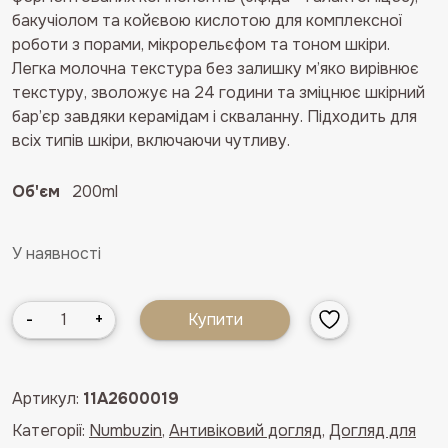
бакучіолом та койєвою кислотою для комплексної
роботи з порами, мікрорельєфом та тоном шкіри.
Легка молочна текстура без залишку м’яко вирівнює
текстуру, зволожує на 24 години та зміцнює шкірний
бар’єр завдяки керамідам і скваланну. Підходить для
всіх типів шкіри, включаючи чутливу.
Об'єм
200ml
У наявності
Інтенсивний
-
+
Купити
молочний
тонер
для
Артикул:
11A2600019
роботи
Категорії:
Numbuzin
,
Антивіковий догляд
,
Догляд для
з