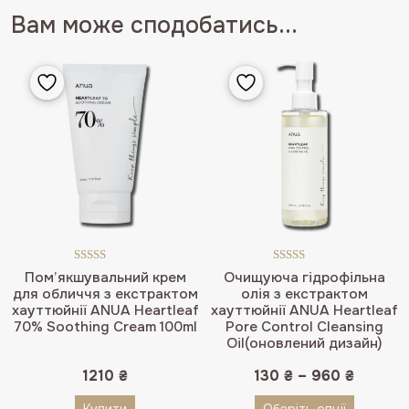
Вам може сподобатись...
Оцінено в
Оцінено в
Пом’якшувальний крем
Очищуюча гідрофільна
5.00
з 5
5.00
з 5
для обличчя з екстрактом
олія з екстрактом
хауттюйнії ANUA Heartleaf
хауттюйнії ANUA Heartleaf
70% Soothing Cream 100ml
Pore Control Cleansing
Oil(оновлений дизайн)
1210
₴
130
₴
–
960
₴