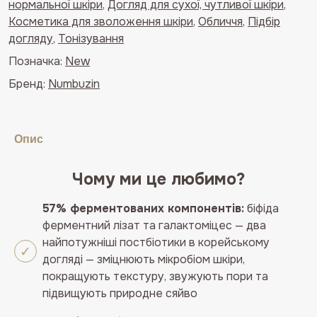
нормальної шкіри
,
Догляд для сухої, чутливої шкіри
,
мікрорельєфом,
Косметика для зволоження шкіри
,
Обличчя
,
Підбір
зміцнення
догляду
,
Тонізування
бар'єра
шкіри
Позначка:
New
Numbuzin
Бренд:
Numbuzin
No.3
Bifida
Bakuchiol
Опис
50
Zero
Pore
Чому ми це любимо?
Milky
57% ферментованих компонентів:
біфіда
Toner
ферментний лізат та галактоміцес — два
200ml
найпотужніші постбіотики в корейському
кількість
догляді — зміцнюють мікробіом шкіри,
покращують текстуру, звужують пори та
підвищують природне сяйво