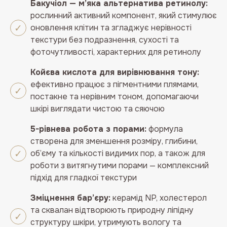
Бакучіол — м’яка альтернатива ретинолу:
рослинний активний компонент, який стимулює
оновлення клітин та згладжує нерівності
текстури без подразнення, сухості та
фоточутливості, характерних для ретинолу
Койєва кислота для вирівнювання тону:
ефективно працює з пігментними плямами,
постакне та нерівним тоном, допомагаючи
шкірі виглядати чистою та сяючою
5-рівнева робота з порами:
формула
створена для зменшення розміру, глибини,
об’єму та кількості видимих пор, а також для
роботи з витягнутими порами — комплексний
підхід для гладкої текстури
Зміцнення бар’єру:
керамід NP, холестерол
та сквалан відтворюють природну ліпідну
структуру шкіри, утримують вологу та