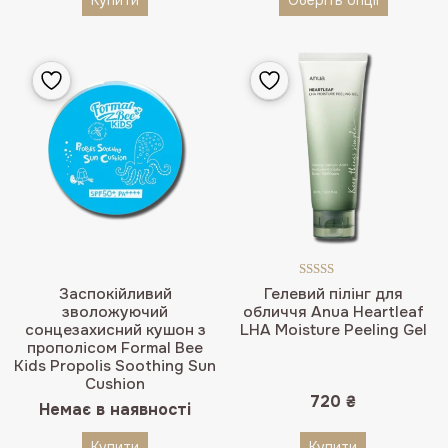
Купити
Оберіть опції
Оцінено в
Заспокійливий
Гелевий пілінг для
5.00
з 5
зволожуючий
обличчя Anua Heartleaf
сонцезахисний кушон з
LHA Moisture Peeling Gel
прополісом Formal Bee
Kids Propolis Soothing Sun
Cushion
720
₴
Немає в наявності
Купити
Купити