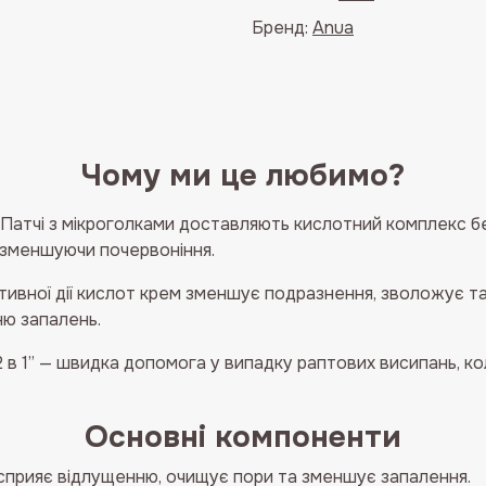
кількість
Бренд:
Anua
Чому ми це любимо?
Патчі з мікроголками доставляють кислотний комплекс б
 зменшуючи почервоніння.
тивної дії кислот крем зменшує подразнення, зволожує та 
ю запалень.
 в 1” — швидка допомога у випадку раптових висипань, к
Основні компоненти
сприяє відлущенню, очищує пори та зменшує запалення.