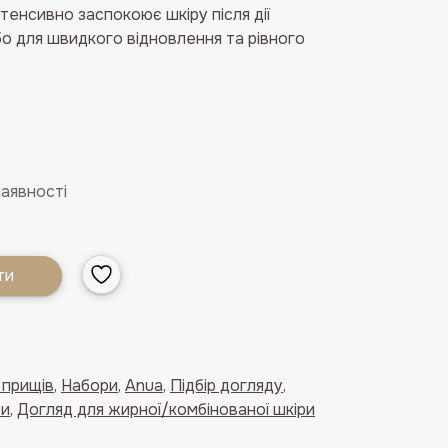
інтенсивно заспокоює шкіру після дії
о для швидкого відновлення та рівного
наявності
ти
 прищів
,
Набори
,
Anua
,
Підбір догляду
,
ри
,
Догляд для жирної/комбінованої шкіри