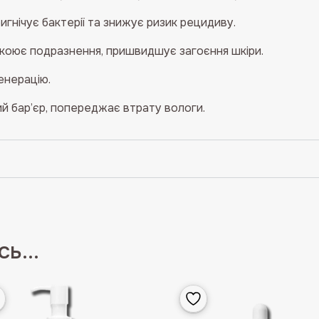
ригнічує бактерії та знижує ризик рецидиву.
коює подразнення, пришвидшує загоєння шкіри.
енерацію.
й бар’єр, попереджає втрату вологи.
ь...