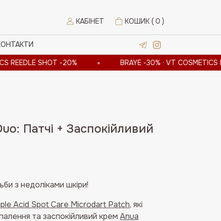
КАБІНЕТ
КОШИК (
0
)
КОНТАКТИ
DLE SHOT -20%
∘
BRAYE -30% · VT COSMETICS REEDLE
uo: Патчі + Заспокійливий
а
ьби з недоліками шкіри!
iple Acid Spot Care Microdart Patch
, які
апалення та заспокійливий крем
Anua