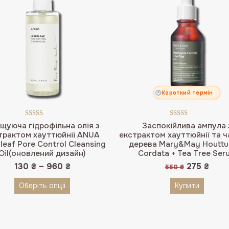
Короткий термін
Оцінено в
Оцінено в
щуюча гідрофільна олія з
Заспокійлива ампула 
5.00
з 5
5.00
з 5
трактом хауттюйнії ANUA
екстрактом хауттюйнії та 
leaf Pore Control Cleansing
дерева Mary&May Houttu
Oil(оновлений дизайн)
Cordata + Tea Tree Ser
Оригінал
Пото
130
₴
–
960
₴
275
₴
550
₴
ціна:
ціна:
550 ₴.
275 ₴
Оберіть опції
Купити