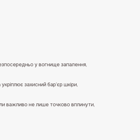
езпосередньо у вогнище запалення,
укріплює захисний бар’єр шкіри,
оли важливо не лише точково вплинути,