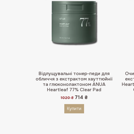
Відлущувальні тонер-педи для
Очи
обличчя з екстрактом хауттюйнії
екс
та глюконолактоном ANUA
Heart
Heartleaf 77% Clear Pad
Оригінальна
Поточна
714
₴
1020
₴
ціна:
ціна:
1020 ₴.
714 ₴.
Купити