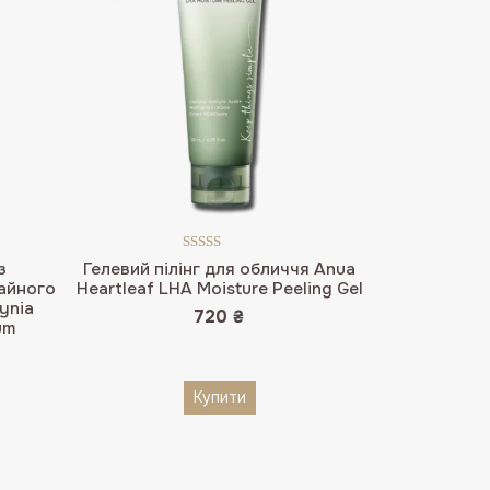
Оцінено в
з
Гелевий пілінг для обличчя Anua
5.00
з 5
чайного
Heartleaf LHA Moisture Peeling Gel
ynia
720
₴
um
ьна
чна
.
Купити