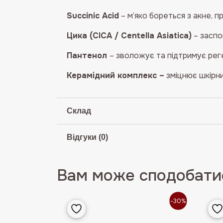
Succinic Acid
– м’яко бореться з акне, п
Цика (CICA / Centella Asiatica)
– заспо
Пантенол
– зволожує та підтримує рег
Керамідний комплекс –
зміцнює шкірни
Склад
Відгуки (0)
Вам може сподобатис
-30%