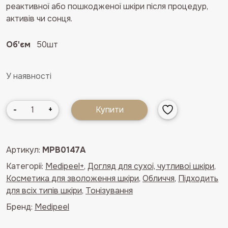
реактивної або пошкодженої шкіри після процедур,
активів чи сонця.
Об'єм
50шт
У наявності
Заспокійливі
-
+
Купити
педи
з
центеллою
Артикул:
MPB0147A
азіатською
Категорії:
Medipeel+
,
Догляд для сухої, чутливої шкіри
,
Medipeel
Косметика для зволоження шкіри
,
Обличчя
,
Підходить
Phyto
для всіх типів шкіри
,
Тонізування
Cica-
Nol
Бренд:
Medipeel
B5
Calming