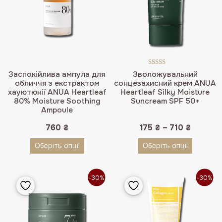
Оцінено в
Заспокійлива ампула для
Зволожувальний
4.50
з 5
обличчя з екстрактом
сонцезахисний крем ANUA
хауютюнії ANUA Heartleaf
Heartleaf Silky Moisture
80% Moisture Soothing
Suncream SPF 50+
Ampoule
760
₴
175
₴
–
710
₴
Оберіть опції
Оберіть опції
-30%
-30%