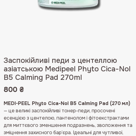
Заспокійливі педи з центеллою
азіатською Medipeel Phyto Cica-Nol
B5 Calming Pad 270ml
800
₴
MEDI-PEEL Phyto Cica-Nol B5 Calming Pad (270 мл)
— це великі заспокійливі тонер-педи, просочені
есенцією з центелою, пантенолом і фітоекстрактами
для миттєвого зменшення подразнень, зволоження та
зміцнення захисного бар’єра. Ідеальні для чутливої,