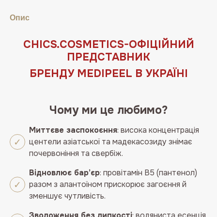
Pad
Опис
270ml
кількість
СHICS.COSMETICS-ОФIЦIЙНИЙ
ПРЕДСТАВНИК
БРЕНДУ MEDIPEEL В УКРАЇНІ
Чому ми це любимо?
Миттєве заспокоєння
: висока концентрація
центели азіатської та мадекасозиду знімає
почервоніння та свербіж.
Відновлює бар’єр
: провітамін B5 (пантенол)
разом з алантоїном прискорює загоєння й
зменшує чутливість.
Зволоження без липкості
: водяниста есенція