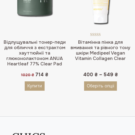
Оцінено в
Відлущувальні тонер-педи
Вітамінна пінка для
5.00
з 5
для обличчя з екстрактом
вмивання та рівного тону
хауттюйнії та
шкіри Medipeel Vegan
глюконолактоном ANUA
Vitamin Collagen Clear
Heartleaf 77% Clear Pad
Оригінальна
Поточна
714
₴
400
₴
–
549
₴
1020
₴
ціна:
ціна:
1020 ₴.
714 ₴.
Купити
Оберіть опції