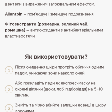
центели з вираженим загоювальним ефектом.
Allantoin
— пом’якшує і зменшує подразнення.
Фітоекстракти (розмарин, зелений чай,
ромашка)
— антиоксиданти з антибактеріальними
властивостями.
Як використовувати?
Після очищення шкіри протріть обличчя одним
падом, уникаючи зони навколо очей.
Або прикладіть педи як експрес-маску на
окремі ділянки (щоки, лоб, підборіддя) на 5–10
хвилин.
Зніміть та м’яко вбийте залишки есенції в шкіру
долонями.