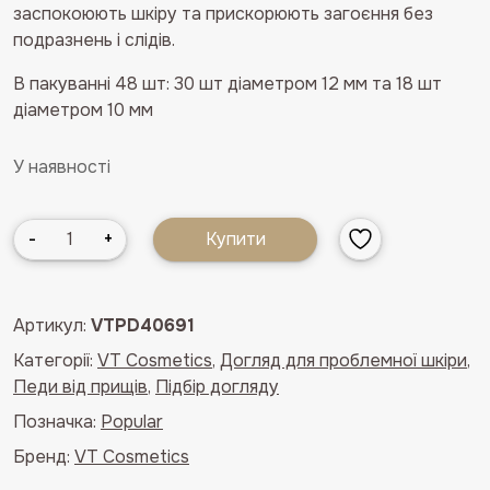
заспокоюють шкіру та прискорюють загоєння без
подразнень і слідів.
В пакуванні 48 шт: 30 шт діаметром 12 мм та 18 шт
діаметром 10 мм
У наявності
Точкові
-
+
Купити
патчі
від
акне
Артикул:
VTPD40691
з
Категорії:
VT Cosmetics
,
Догляд для проблемної шкіри
,
часником
Педи від прищів
,
Підбір догляду
VT
Garlic
Позначка:
Popular
AC
Бренд:
VT Cosmetics
Reedle