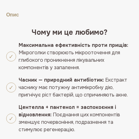
Shot
Spot
Опис
Patch
48EA
кількість
Чому ми це любимо?
Максимальна ефективність проти прищів:
Мікроголки створюють мікрооточення для
глибокого проникнення лікувальних
компонентів у запалення.
Часник — природний антибіотик:
Екстракт
часнику має потужну антимікробну дію,
пригнічує ріст бактерій, що спричиняють акне.
Центелла + пантенол = заспокоєння і
відновлення:
Поєднання цих компонентів
зменшує почервоніння, подразнення та
стимулює регенерацію.