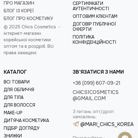
ПРО МАГАЗИН
СЕРТИФІКАТИ
АУТЕНТИЧНОСТІ
БЛОГ ІЗ КОРЕЇ
ОПТОВИМ КЛІЄНТАМ
БЛОГ ПРО КОСМЕТИКУ
ДОГОВІР ПУБЛІЧНОЇ
© 2025 Chics Cosmetics -
ОФЕРТИ
інтернет-магазин
ПОЛІТИКА
корейської косметики
КОНФІДЕНЦІЙНОСТІ
оптом та в роздріб
. Всі
права захищені
КАТАЛОГ
ЗВ'ЯЗАТИСЯ З НАМИ
ВСІ ТОВАРИ
+38 (099) 607-09-21
ДЛЯ ОБЛИЧЧЯ
CHICS1COSMETICS
ДЛЯ ТІЛА
@GMAIL.COM
ДЛЯ ВОЛОССЯ
З питань опт/дроп
MAKE-UP
замовлень:
ДИТЯЧА КОСМЕТИКА
@MARI_CHICS_KOREA
ПІДБІР ДОГЛЯДУ
ЗНИЖКИ