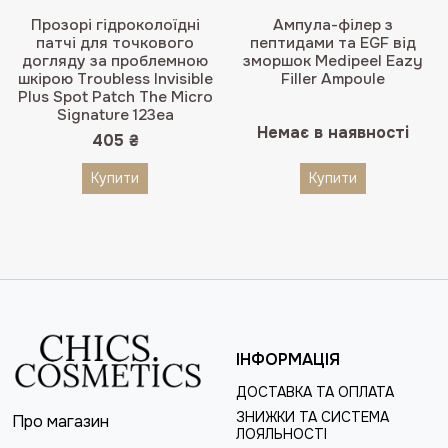
Прозорі гідроколоїдні
Ампула-філер з
патчі для точкового
пептидами та EGF від
догляду за проблемною
зморшок Medipeel Eazy
шкірою Troubless Invisible
Filler Ampoule
Plus Spot Patch The Micro
Signature 123еа
Немає в наявності
405
₴
Купити
Купити
ІНФОРМАЦІЯ
ДОСТАВКА ТА ОПЛАТА
ЗНИЖКИ ТА СИСТЕМА
Про магазин
ЛОЯЛЬНОСТІ