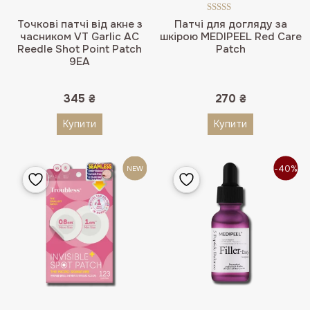
Оцінено в
Точкові патчі від акне з
Патчі для догляду за
5.00
з 5
часником VT Garlic AC
шкірою MEDIPEEL Red Care
Reedle Shot Point Patch
Patch
9EA
345
₴
270
₴
Купити
Купити
-40%
NEW