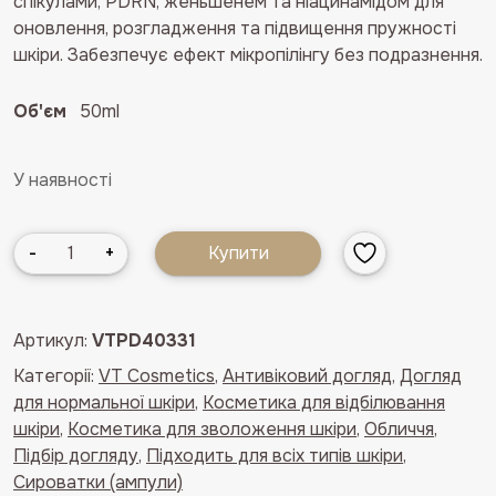
спікулами, PDRN, женьшенем та ніацинамідом для
оновлення, розгладження та підвищення пружності
шкіри. Забезпечує ефект мікропілінгу без подразнення.
Об'єм
50ml
У наявності
Сироватка
-
+
Купити
зі
спікулами,
PDRN
Артикул:
VTPD40331
і
Категорії:
VT Cosmetics
,
Антивіковий догляд
,
Догляд
женьшенем
для нормальної шкіри
,
Косметика для відбілювання
VT
шкіри
,
Косметика для зволоження шкіри
,
Обличчя
,
Cosmetics
Підбір догляду
,
Підходить для всіх типів шкіри
,
PDRN
Сироватки (ампули)
Reedle