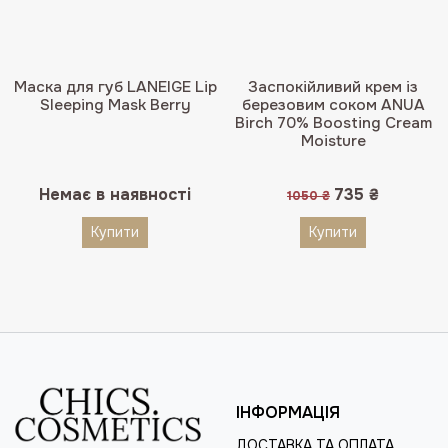
Маска для губ LANEIGE Lip
Заспокійливий крем із
Sleeping Mask Berry
березовим соком ANUA
Birch 70% Boosting Cream
Moisture
Оригінальна
Поточна
Немає в наявності
735
₴
1050
₴
ціна:
ціна:
1050 ₴.
735 ₴.
Купити
Купити
ІНФОРМАЦІЯ
ДОСТАВКА ТА ОПЛАТА