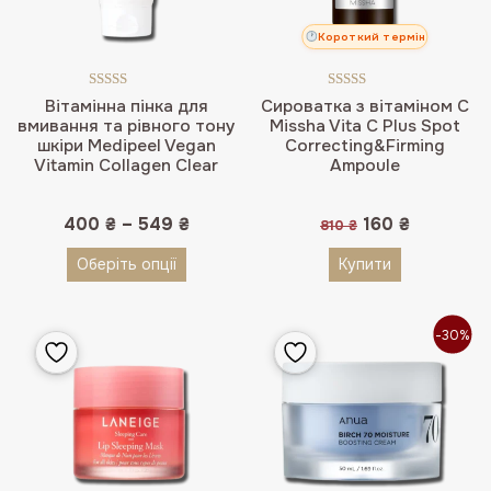
Короткий термін
Оцінено в
Оцінено в
Вітамінна пінка для
Сироватка з вітаміном С
5.00
з 5
5.00
з 5
вмивання та рівного тону
Missha Vita C Plus Spot
шкіри Medipeel Vegan
Correcting&Firming
Vitamin Collagen Clear
Ampoule
Оригінальна
Поточна
400
₴
–
549
₴
160
₴
810
₴
ціна:
ціна:
810 ₴.
160 ₴.
Оберіть опції
Купити
-30%