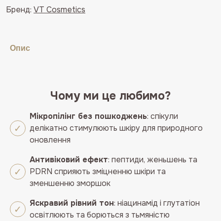
Shot
Бренд:
VT Cosmetics
100
кількість
Опис
Чому ми це любимо?
Мікропілінг без пошкоджень
: спікули
делікатно стимулюють шкіру для природного
оновлення
Антивіковий ефект
: пептиди, женьшень та
PDRN сприяють зміцненню шкіри та
зменшенню зморшок
Яскравий рівний тон
: ніацинамід і глутатіон
освітлюють та борються з тьмяністю