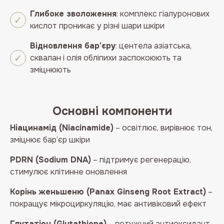
Глибоке зволоження
: комплекс гіалуронових
кислот проникає у різні шари шкіри
Відновлення бар’єру
: центела азіатська,
сквалан і олія обліпихи заспокоюють та
зміцнюють
Основні компоненти
Ніацинамід (Niacinamide)
– освітлює, вирівнює тон,
зміцнює бар’єр шкіри
PDRN (Sodium DNA)
– підтримує регенерацію,
стимулює клітинне оновлення
Корінь женьшеню (Panax Ginseng Root Extract)
–
покращує мікроциркуляцію, має антивіковий ефект
Глутатіон (Glutathione)
– потужний антиоксидант,