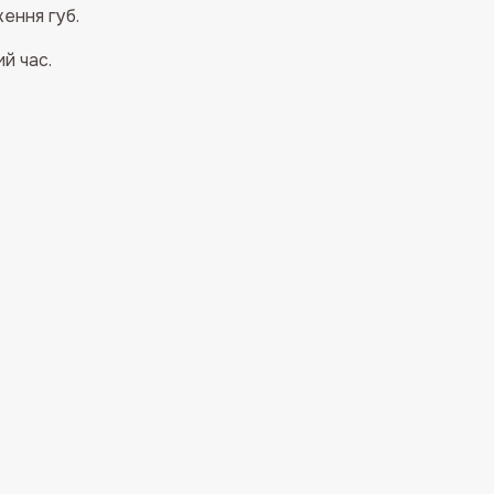
ення губ.
й час.