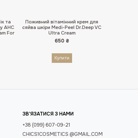
ік та
Поживний вітамінний крем для
гу AHC
сяйва шкіри Medi-Peel Dr.Deep VC
am For
Ultra Cream
650
₴
Купити
ЗВ'ЯЗАТИСЯ З НАМИ
+38 (099) 607-09-21
CHICS1COSMETICS @GMAIL.COM