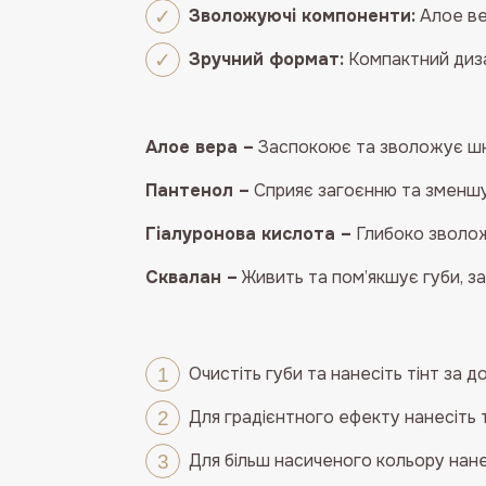
Зволожуючі компоненти:
Алое ве
Зручний формат:
Компактний диза
Алое вера –
Заспокоює та зволожує шкі
Пантенол –
Сприяє загоєнню та зменшу
Гіалуронова кислота –
Глибоко зволож
Сквалан –
Живить та пом’якшує губи, за
Очистіть губи та нанесіть тінт за 
Для градієнтного ефекту нанесіть т
Для більш насиченого кольору нан