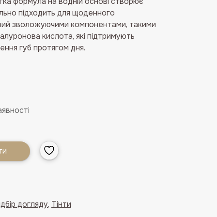
гка формула на водній основі створює
ально підходить для щоденного
ений зволожуючими компонентами, такими
іалуронова кислота, які підтримують
ення губ протягом дня.
аявності
ти
ідбір догляду
,
Тінти