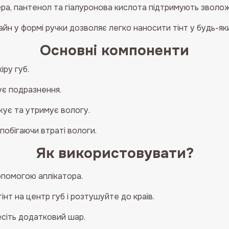
ра, пантенол та гіалуронова кислота підтримують зволож
йн у формі ручки дозволяє легко наносити тінт у будь-яки
Основні компоненти
ру губ.
є подразнення.
ує та утримує вологу.
побігаючи втраті вологи.
Як використовувати?
допомогою аплікатора.
інт на центр губ і розтушуйте до країв.
есіть додатковий шар.