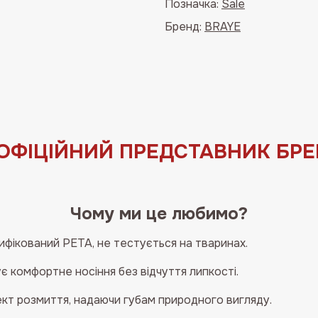
Позначка:
Sale
текстурою
Бренд:
BRAYE
BRAYE
Thin
Water
Blur
Tint
06
Appeal
ОФІЦІЙНИЙ ПРЕДСТАВНИК БРЕН
кількість
Чому ми це любимо?
ифікований PETA, не тестується на тваринах.
є комфортне носіння без відчуття липкості.
кт розмиття, надаючи губам природного вигляду.