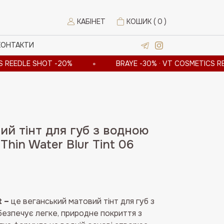
КАБІНЕТ
КОШИК (
0
)
КОНТАКТИ
E SHOT -20%
∘
BRAYE -30% · VT COSMETICS REEDLE S
ий тінт для губ з водною
hin Water Blur Tint 06
а
t
–
це веганський матовий тінт для губ з
безпечує легке, природне покриття з