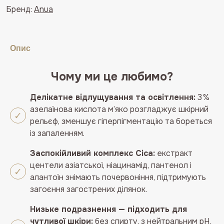
азіатською
Бренд:
Anua
ANUA
Azelaic
Acid
Опис
3
Cica
Skin
Чому ми це любимо?
Clarifying
Делікатне відлущування та освітлення:
3 %
Toner
азелаїнова кислота м’яко розгладжує шкірний
кількість
рельєф, зменшує гіперпігментацію та бореться
із запаленням.
Заспокійливий комплекс Cica:
екстракт
центели азіатської, ніацинамід, пантенол і
алантоїн знімають почервоніння, підтримують
загоєння загострених ділянок.
Низьке подразнення — підходить для
чутливої шкіри:
без спирту, з нейтральним pH,