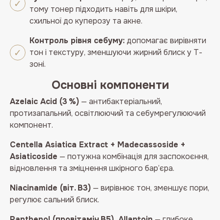
тому тонер підходить навіть для шкіри,
схильної до куперозу та акне.
Контроль рівня себуму:
допомагає вирівняти
тон і текстуру, зменшуючи жирний блиск у Т-
зоні.
Основні компоненти
Azelaic Acid (3 %)
— антибактеріальний,
протизапальний, освітлюючий та себумрегулюючий
компонент.
Centella Asiatica Extract + Madecassoside +
Asiaticoside
— потужна комбінація для заспокоєння,
відновлення та зміцнення шкірного бар’єра.
Niacinamide (віт. B3)
— вирівнює тон, зменшує пори,
регулює сальний блиск.
Panthenol (провітамін B5), Allantoin
— глибоке