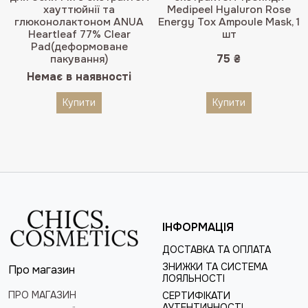
хауттюйнії та
Medipeel Hyaluron Rose
глюконолактоном ANUA
Energy Tox Ampoule Mask, 1
Heartleaf 77% Clear
шт
Pad(деформоване
75
₴
пакування)
Немає в наявності
Купити
Купити
ІНФОРМАЦІЯ
ДОСТАВКА ТА ОПЛАТА
ЗНИЖКИ ТА СИСТЕМА
Про магазин
ЛОЯЛЬНОСТІ
ПРО МАГАЗИН
СЕРТИФІКАТИ
АУТЕНТИЧНОСТІ