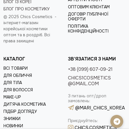
БЛОГ ІЗ КОРЕЇ
ОПТОВИМ КЛІЄНТАМ
БЛОГ ПРО КОСМЕТИКУ
ДОГОВІР ПУБЛІЧНОЇ
© 2025 Chics Cosmetics -
ОФЕРТИ
інтернет-магазин
ПОЛІТИКА
корейської косметики
КОНФІДЕНЦІЙНОСТІ
оптом та в роздріб
. Всі
права захищені
КАТАЛОГ
ЗВ'ЯЗАТИСЯ З НАМИ
ВСІ ТОВАРИ
+38 (099) 607-09-21
ДЛЯ ОБЛИЧЧЯ
CHICS1COSMETICS
ДЛЯ ТІЛА
@GMAIL.COM
ДЛЯ ВОЛОССЯ
З питань опт/дроп
MAKE-UP
замовлень:
ДИТЯЧА КОСМЕТИКА
@MARI_CHICS_KOREA
ПІДБІР ДОГЛЯДУ
ЗНИЖКИ
Приєднуйтесь:
НОВИНКИ
CHICS.COSMETICS