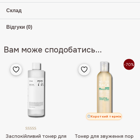
Склад
Відгуки (0)
Вам може сподобатись...
-70%
Короткий термін
Оцінено в
Заспокійливий тонер для
Тонер для звуження пор