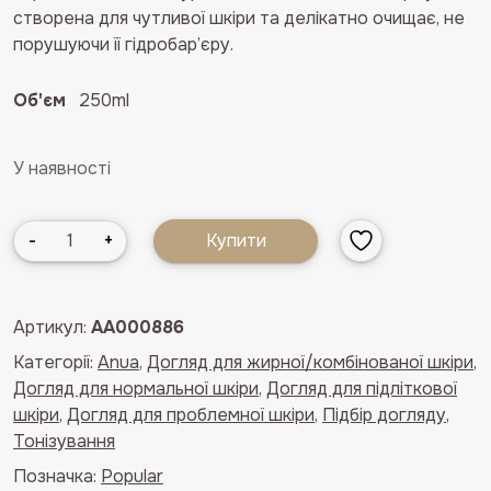
створена для чутливої шкіри та делікатно очищає, не
порушуючи її гідробар’єру.
Об'єм
250ml
У наявності
Тонер
-
+
Купити
для
очищення
шкіри
Артикул:
AA000886
з
Категорії:
Anua
,
Догляд для жирної/комбінованої шкіри
,
азелаїновою
Догляд для нормальної шкіри
,
Догляд для підліткової
кислотою
шкіри
,
Догляд для проблемної шкіри
,
Підбір догляду
,
3%
Тонізування
та
центелою
Позначка:
Popular