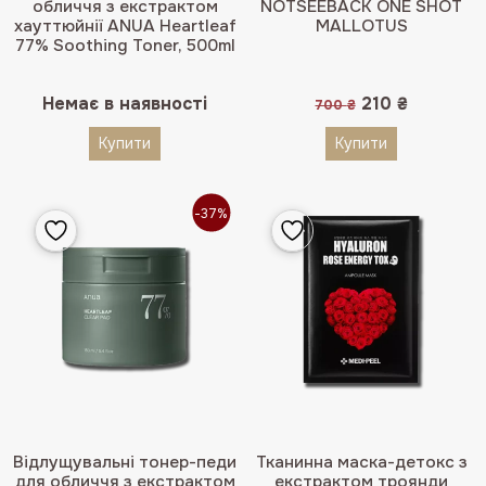
5.00
з 5
обличчя з екстрактом
NOTSEEBACK ONE SHOT
хауттюйнії ANUA Heartleaf
MALLOTUS
77% Soothing Toner, 500ml
Оригінальна
Поточна
Немає в наявності
210
₴
700
₴
ціна:
ціна:
700 ₴.
210 ₴.
Купити
Купити
-37%
Відлущувальні тонер-педи
Тканинна маска-детокс з
для обличчя з екстрактом
екстрактом троянди