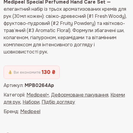
основі
Medipeel Special Perfumed Hand Care Set —
опитування
елегантний набір із трьох ароматизованих кремів для
покупця
рук (30 мл кожен): свіжо-древесний (#1 Fresh Woody),
фруктово-пудровий (#2 Fruity Powdery) та квітково-
трав’яний (#3 Aromatic Floral). Формули збагачені ши,
колагеном, гіалуроном, керамідами та вітамінним
комплексом для інтенсивного догляду і
шовковистості рук.
130 ₴
Ви економите:
Артикул:
MPB0264Ap
Категорії:
Medipeel+
,
Деформоване пакування
,
Креми
для рук
,
Набори
,
Підбір догляду
Бренд:
Medipeel