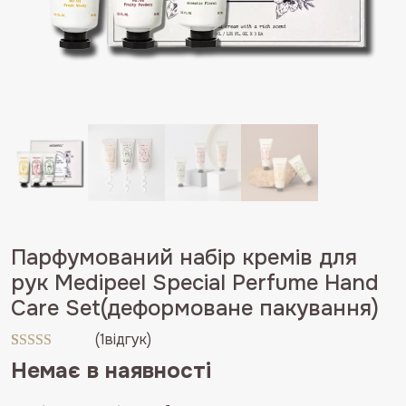
Парфумований набір кремів для
рук Medipeel Special Perfume Hand
Care Set(деформоване пакування)
(
1
відгук)
Рейтинг
1
Немає в наявності
5.00
з 5 на