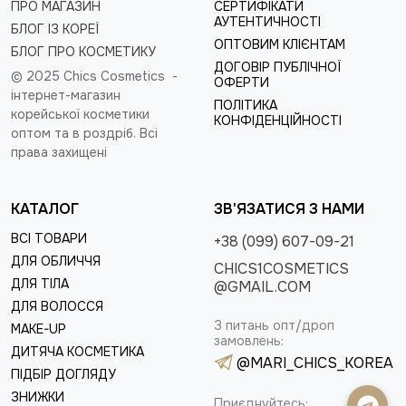
ПРО МАГАЗИН
СЕРТИФІКАТИ
АУТЕНТИЧНОСТІ
БЛОГ ІЗ КОРЕЇ
ОПТОВИМ КЛІЄНТАМ
БЛОГ ПРО КОСМЕТИКУ
ДОГОВІР ПУБЛІЧНОЇ
© 2025 Chics Cosmetics -
ОФЕРТИ
інтернет-магазин
ПОЛІТИКА
корейської косметики
КОНФІДЕНЦІЙНОСТІ
оптом та в роздріб
. Всі
права захищені
КАТАЛОГ
ЗВ'ЯЗАТИСЯ З НАМИ
ВСІ ТОВАРИ
+38 (099) 607-09-21
ДЛЯ ОБЛИЧЧЯ
CHICS1COSMETICS
ДЛЯ ТІЛА
@GMAIL.COM
ДЛЯ ВОЛОССЯ
З питань опт/дроп
MAKE-UP
замовлень:
ДИТЯЧА КОСМЕТИКА
@MARI_CHICS_KOREA
ПІДБІР ДОГЛЯДУ
ЗНИЖКИ
Приєднуйтесь: