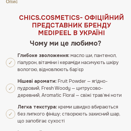
Опис
CHICS.COSMETICS- ОФІЦІЙНИЙ
ПРЕДСТАВНИК БРЕНДУ
MEDIPEEL В УКРАЇНІ
Чому ми це любимо?
Глибоке зволоження:
масло ши, пантенол,
гіалурон, вітаміни і кераміди насичують шкіру
вологою, відновлюють бар’єр
Нішеві аромати:
Fruit Powder — ягідно-
пудровий, Fresh Woody — цитрусово-
деревний, Aromatic Floral — свіжі трав’яні ноти
Легка текстура:
креми швидко вбираються
без липкого фінішу; створюють захисний шар,
що запобігає сухості