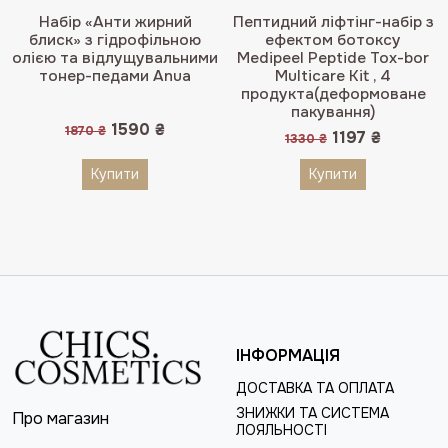
Набір «Анти жирний
Пептидний ліфтінг-набір з
блиск» з гідрофільною
ефектом ботоксу
олією та відлущувальними
Medipeel Peptide Tox-bor
тонер-педами Anua
Multicare Kit , 4
продукта(деформоване
пакування)
Оригінальна
Поточна
1590
₴
1870
₴
Оригінальна
Поточн
1197
₴
1330
₴
ціна:
ціна:
ціна:
ціна:
1870 ₴.
1590 ₴.
1330 ₴.
1197 ₴.
Купити
Купити
ІНФОРМАЦІЯ
ДОСТАВКА ТА ОПЛАТА
ЗНИЖКИ ТА СИСТЕМА
Про магазин
ЛОЯЛЬНОСТІ