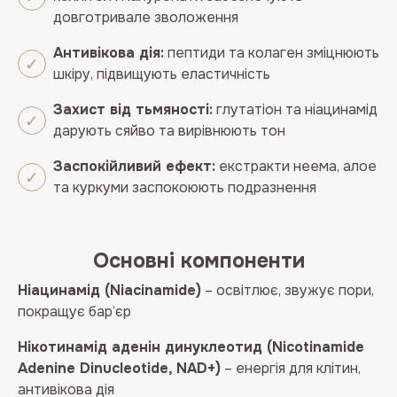
довготривале зволоження
Антивікова дія:
пептиди та колаген зміцнюють
шкіру, підвищують еластичність
Захист від тьмяності:
глутатіон та ніацинамід
дарують сяйво та вирівнюють тон
Заспокійливий ефект:
екстракти неема, алое
та куркуми заспокоюють подразнення
Основні компоненти
Ніацинамід (Niacinamide)
– освітлює, звужує пори,
покращує бар’єр
Нікотинамід аденін динуклеотид (Nicotinamide
Adenine Dinucleotide, NAD+)
– енергія для клітин,
антивікова дія