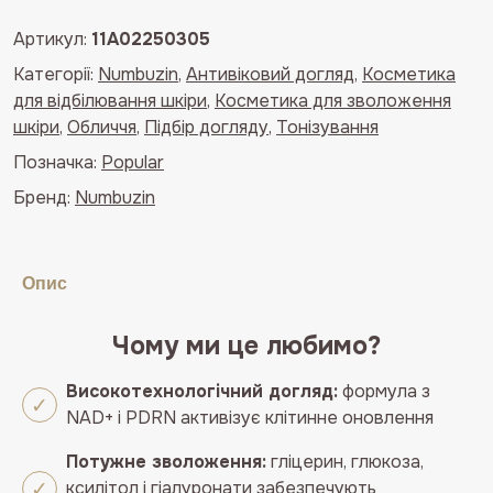
для
Артикул:
11A02250305
зволоження,
Категорії:
Numbuzin
,
Антивіковий догляд
,
Косметика
підвищення
для відбілювання шкіри
,
Косметика для зволоження
пружності
шкіри
,
Обличчя
,
Підбір догляду
,
Тонізування
та
сяйва
Позначка:
Popular
шкіри
Бренд:
Numbuzin
Numbuzin
No.9+
NAD+
Опис
PDRN
Glow
Boosting
Чому ми це любимо?
Toner
Високотехнологічний догляд:
формула з
кількість
NAD+ і PDRN активізує клітинне оновлення
Потужне зволоження:
гліцерин, глюкоза,
ксилітол і гіалуронати забезпечують