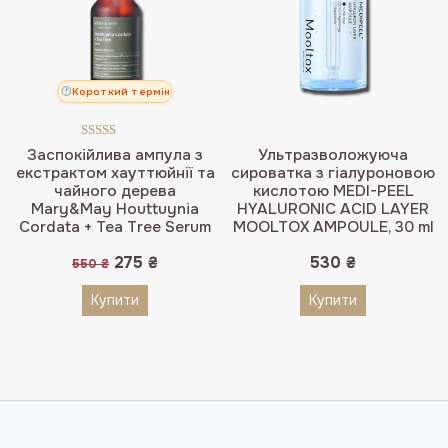
Короткий термін
Оцінено в
Заспокійлива ампула з
Ультразволожуюча
5.00
з 5
екстрактом хауттюйнії та
сироватка з гіалуроновою
чайного дерева
кислотою MEDI-PEEL
Mary&May Houttuynia
HYALURONIC ACID LAYER
Cordata + Tea Tree Serum
MOOLTOX AMPOULE, 30 ml
Оригінальна
Поточна
275
₴
530
₴
550
₴
ціна:
ціна:
550 ₴.
275 ₴.
Купити
Купити