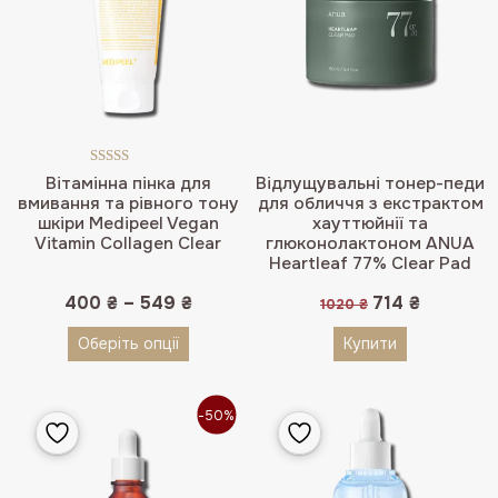
Оцінено в
Вітамінна пінка для
Відлущувальні тонер-педи
5.00
з 5
вмивання та рівного тону
для обличчя з екстрактом
шкіри Medipeel Vegan
хауттюйнії та
Vitamin Collagen Clear
глюконолактоном ANUA
Heartleaf 77% Clear Pad
Оригінальна
Поточна
400
₴
–
549
₴
714
₴
1020
₴
ціна:
ціна:
1020 ₴.
714 ₴.
Оберіть опції
Купити
-50%