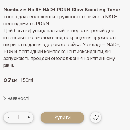
Numbuzin No.9+ NAD+ PDRN Glow Boosting Toner
–
тонер для зволоження, пружності та сяйва з NAD+,
пептидами та PDRN.
Цей багатофункціональний тонер створений для
інтенсивного зволоження, покращення пружності
шкіри та надання здорового сяйва. У складі — NAD+,
PDRN, пептидний комплекс і антиоксиданти, які
запускають процеси омолодження на клітинному
рівні.
Об'єм
150ml
У наявності
Тонер
-
+
Купити
для
обличчя