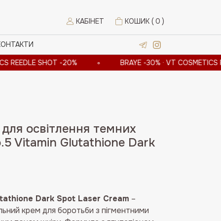
КАБІНЕТ
КОШИК (
0
)
КОНТАКТИ
DLE SHOT -20%
∘
BRAYE -30% · VT COSMETICS REEDLE 
 для освітлення темних
5 Vitamin Glutathione Dark
utathione Dark Spot Laser Cream
–
ьний крем для боротьби з пігментними