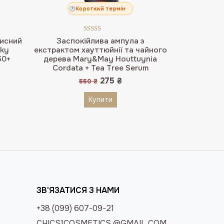
Короткий термін
Оцінено в
исний
Заспокійлива ампула з
5.00
з 5
lky
екстрактом хауттюйнії та чайного
50+
дерева Mary&May Houttuynia
Cordata + Tea Tree Serum
Оригінальна
Поточна
275
₴
550
₴
ціна:
ціна:
550 ₴.
275 ₴.
Купити
ЗВ'ЯЗАТИСЯ З НАМИ
+38 (099) 607-09-21
CHICS1COSMETICS @GMAIL.COM