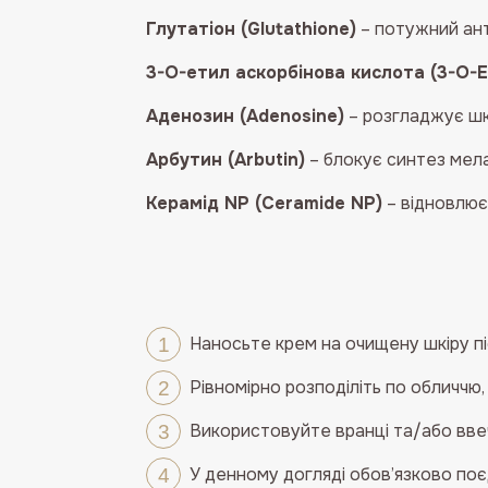
Глутатіон (Glutathione)
– потужний ант
3-O-етил аскорбінова кислота (3-O-Et
Аденозин (Adenosine)
– розгладжує шк
Арбутин (Arbutin)
– блокує синтез мела
Керамід NP (Ceramide NP)
– відновлює
Наносьте крем на очищену шкіру пі
Рівномірно розподіліть по обличчю
Використовуйте вранці та/або ввеч
У денному догляді обов’язково по