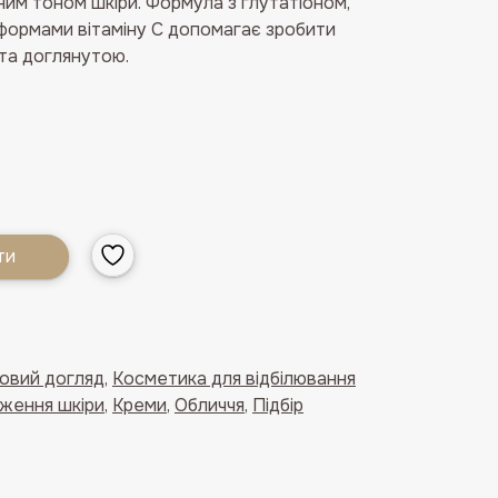
ним тоном шкіри. Формула з глутатіоном,
 формами вітаміну С допомагає зробити
 та доглянутою.
ти
ковий догляд
,
Косметика для відбілювання
ження шкіри
,
Креми
,
Обличчя
,
Підбір