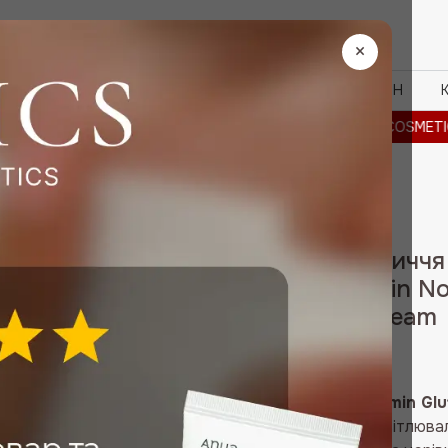
Пошук
товарів
×
БРЕНДИ
ЗНИЖКИ
OUTLET%
ПРО МАГАЗИН
SMETICS REEDLE SHOT -20% · BRAYE -30% · VT COSMETICS REE
Крем для обличчя
плям Numbuzin No.
Spot Laser Cream
910
₴
Numbuzin No.5 Vitamin Gl
концентрований освітлювал