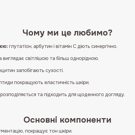
Glutathione
Dark
Spot
Laser
Чому ми це любимо?
Cream
кількість
єю:
глутатіон, арбутин і вітамін С діють синергічно.
а виглядає світлішою та більш однорідною.
цитин запобігають сухості.
птиди покращують еластичність шкіри.
розподіляється та підходить для щоденного догляду.
Основні компоненти
гментацію, покращує тон шкіри.