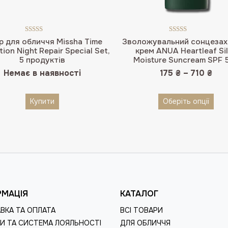
Оцінено в
Оцінено в
р для обличчя Missha Time
Зволожувальний сонцезах
4.50
з 5
4.50
з 5
tion Night Repair Special Set,
крем ANUA Heartleaf Si
5 продуктів
Moisture Suncream SPF 
Немає в наявності
175
₴
–
710
₴
Купити
Оберіть опції
РМАЦІЯ
КАТАЛОГ
ВКА ТА ОПЛАТА
ВСІ ТОВАРИ
И ТА СИСТЕМА ЛОЯЛЬНОСТІ
ДЛЯ ОБЛИЧЧЯ