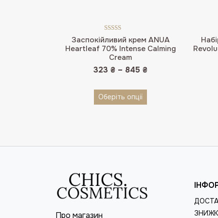
Оцінено в
Заспокійливий крем ANUA
Набі
5.00
з 5
Heartleaf 70% Intense Calming
Revolu
Cream
323
₴
–
845
₴
Оберіть опції
ІНФО
ДОСТА
ЗНИЖК
Про магазин