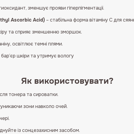
иоксидант, зменшує прояви гіперпігментації.
hyl Ascorbic Acid)
– стабільна форма вітаміну С для сяян
іру та сприяє зменшенню зморшок.
ніну, освітлює темні плями.
 бар’єр шкіри та утримує вологу
Як використовувати?
сля тонера та сироватки.
, уникаючи зони навколо очей.
ері.
єднуйте із сонцезахисним засобом.