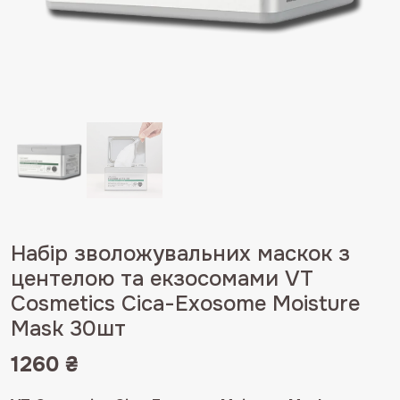
Набір зволожувальних маскок з
центелою та екзосомами VT
Сosmetics Cica-Exosome Moisture
Mask 30шт
1260
₴