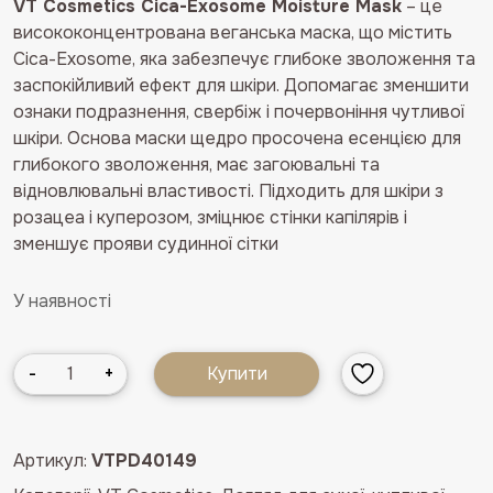
VT Сosmetics Cica-Exosome Moisture Mask
– це
висококонцентрована веганська маска, що містить
Cica-Exosome, яка забезпечує глибоке зволоження та
заспокійливий ефект для шкіри. Допомагає зменшити
ознаки подразнення, свербіж і почервоніння чутливої
шкіри. Основа маски щедро просочена есенцією для
глибокого зволоження, має загоювальні та
відновлювальні властивості. Підходить для шкіри з
розацеа і куперозом, зміцнює стінки капілярів і
зменшує прояви судинної сітки
У наявності
Набір
-
+
Купити
зволожувальних
маскок
з
Артикул:
VTPD40149
центелою