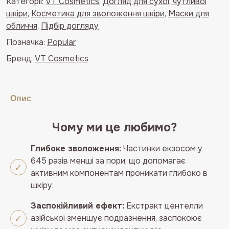
Категорії:
VT Cosmetics
,
Догляд для сухої, чутливої
та
шкіри
,
Косметика для зволоження шкіри
,
Маски для
екзосомами
обличчя
,
Підбір догляду
VT
Сosmetics
Позначка:
Popular
Cica-
Бренд:
VT Cosmetics
Exosome
Moisture
Mask
Опис
30шт
кількість
Чому ми це любимо?
Глибоке зволоження:
Частинки екзосом у
645 разів менші за пори, що допомагає
активним компонентам проникати глибоко в
шкіру.
Заспокійливий ефект:
Екстракт центелли
азійської зменшує подразнення, заспокоює