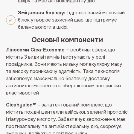
шкіру та має антиоксидантну дію.
Зміцнення бар’єру:
Гідролізований молочний
білок утворює захисний шар, що підтримує
баланс вологи в шкірі.
Основні компоненти
Ліпосоми Cica-Exosome –
особливі сфери, що
містять 3 види вітамінів і виступають у ролі
провідників. Вони мають низьку молекулярну масу
та високу проникаючу здатність. Така технологія
забезпечує максимально безпечну доставку
активних компонентів із збереженням їх корисних
властивостей
Cicahyalon™
– запатентований комплекс, що
містить похідні центелли азійської, зелений прополіс
і гіалуронову кислоту. Забезпечує зволоження, має
протизапальну та антибактеріальну дію, скорочує
зморшки, делікатно освітлює шкіру