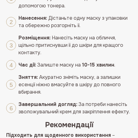
допомогою тонера.
Нанесення:
Дістаньте одну маску з упаковки
та обережно розгорніть її.
Розміщення:
Нанесіть маску на обличчя,
щільно притиснувши її до шкіри для кращого
контакту.
Час дії:
Залиште маску на
10-15 хвилин
.
Зняття:
Акуратно зніміть маску, а залишки
есенції ніжно вмасуйте в шкіру до повного
вбирання.
Завершальний догляд:
За потреби нанесіть
зволожувальний крем для закріплення ефекту.
Рекомендації
Підходить для щоденного використання
–