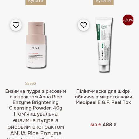
Купити
Купити
-20%
Оцінено в
Ензимна пудра з рисовим
Пілінг-маска для шкіри
5.00
з 5
екстрактом Anua Rice
обличчя з мікроголками
Enzyme Brightening
Medipeel E.G.F. Peel Tox
Cleansing Powder, 40g
Пом'якшувальна
ензимна пудра з
Оригінальна
Поточна
488
₴
610
₴
рисовим екстрактом
ціна:
ціна:
ANUA Rice Enzyme
610 ₴.
488 ₴.