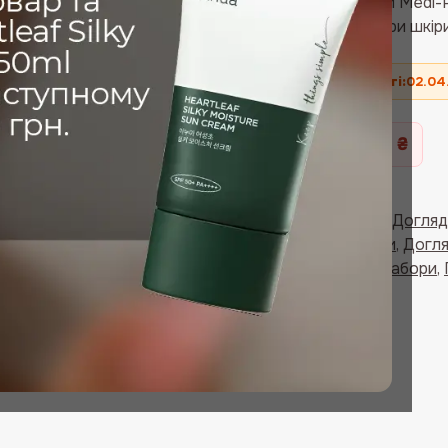
корейським брендом Medi-P
покращенню текстури шкіри
🗓
Термін придатності:
02.04
725 ₴
Ви економите:
Артикул:
SNB0168A
Категорії:
Medipeel+
,
Догляд
для нормальної шкіри
,
Догля
зволоження шкіри
,
Набори
,
Позначка:
Sale
Бренд:
Medipeel