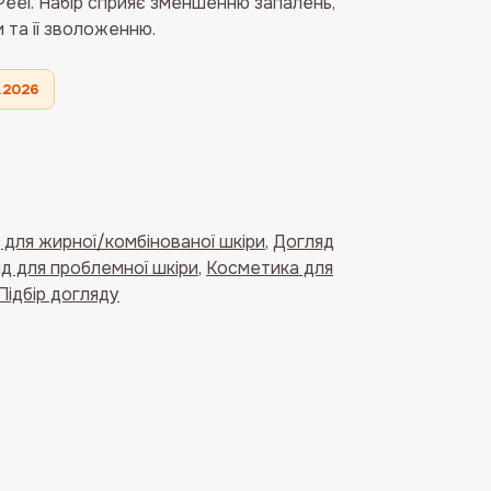
eel. Набір сприяє зменшенню запалень,
 та її зволоженню.
.2026
 для жирної/комбінованої шкіри
,
Догляд
д для проблемної шкіри
,
Косметика для
Підбір догляду