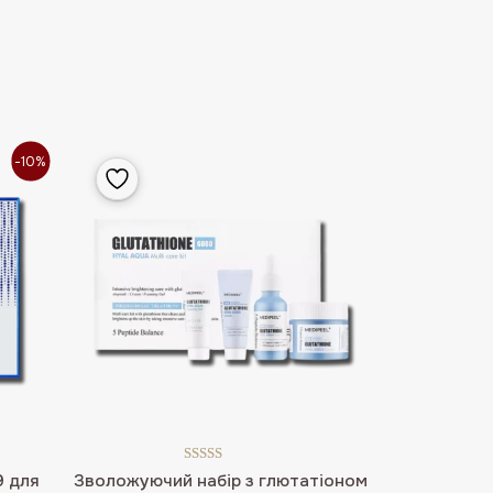
-10%
Оцінено в
9 для
Зволожуючий набір з глютатіоном