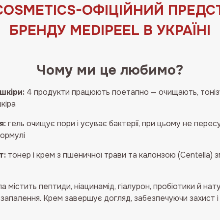
.COSMETICS-ОФIЦIЙНИЙ ПРЕДС
БРЕНДУ MEDIPEEL В УКРАЇНІ
Чому ми це любимо?
шкіри:
4 продукти працюють поетапно — очищають, тоніз
шкіра
я:
гель очищує пори і усуває бактерії, при цьому не пер
формулі
т:
тонер і крем з пшеничної трави та калонзою (Centella)
а містить пептиди, ніацинамід, гіалурон, пробіотики й нат
 запалення. Крем завершує догляд, забезпечуючи захист 