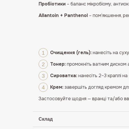
Пробіотики
– баланс мікробіому, антио
Allantoin + Panthenol
– пом’якшення, ре
Очищення (гель):
нанесіть на суху
Тонер:
промокніть ватним диском а
Сироватка:
нанесіть 2–3 краплі на
Крем:
завершіть догляд кремом для
Застосовуйте щодня — вранці та/або вве
Склад