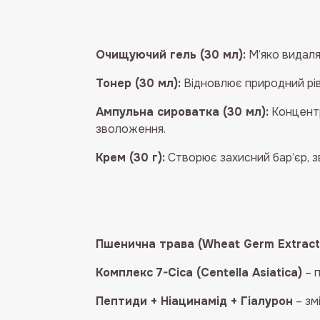
Очищуючий гель (30 мл):
М’яко видаля
Тонер (30 мл):
Відновлює природний рів
Ампульна сироватка (30 мл):
Концентр
зволоження.
Крем (30 г):
Створює захисний бар’єр, з
Пшенична трава (Wheat Germ Extract
Комплекс 7-Cica (Centella Asiatica)
– п
Пептиди + Ніацинамід + Гіалурон
– зм