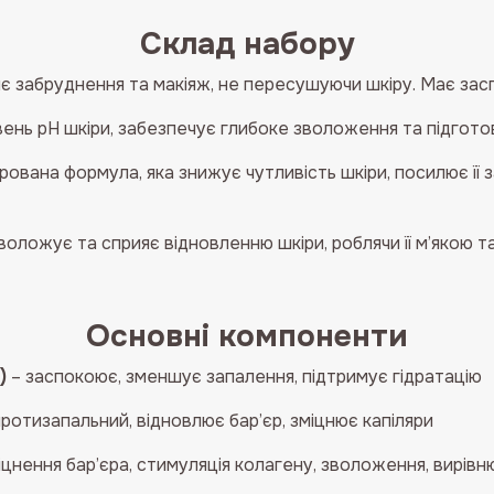
Склад набору
є забруднення та макіяж, не пересушуючи шкіру. Має зас
ень pH шкіри, забезпечує глибоке зволоження та підгото
ована формула, яка знижує чутливість шкіри, посилює її з
воложує та сприяє відновленню шкіри, роблячи її м’якою т
Основні компоненти
)
– заспокоює, зменшує запалення, підтримує гідратацію
ротизапальний, відновлює бар’єр, зміцнює капіляри
іцнення бар’єра, стимуляція колагену, зволоження, вирівн