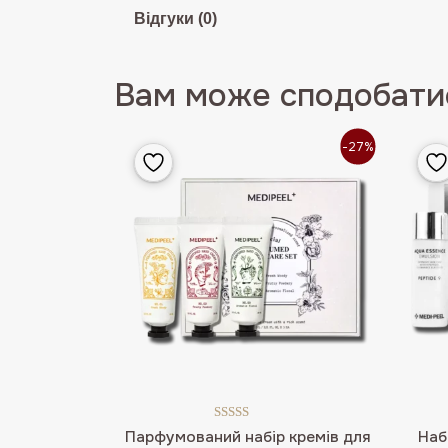
Відгуки (0)
Вам може сподобатис
-27%
Оцінено в
Парфумований набір кремів для
Наб