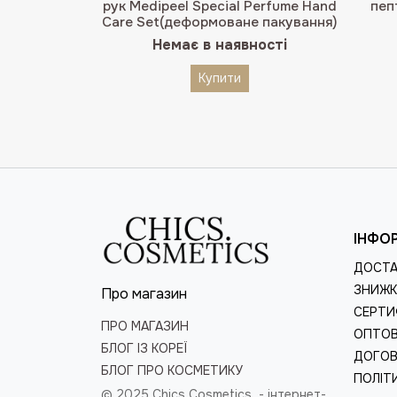
5.00
з 5
рук Medipeel Special Perfume Hand
пеп
Care Set(деформоване пакування)
Немає в наявності
Купити
ІНФО
ДОСТА
ЗНИЖК
Про магазин
СЕРТИ
ПРО МАГАЗИН
ОПТОВ
БЛОГ ІЗ КОРЕЇ
ДОГОВ
БЛОГ ПРО КОСМЕТИКУ
ПОЛІТ
© 2025 Chics Cosmetics -
інтернет-