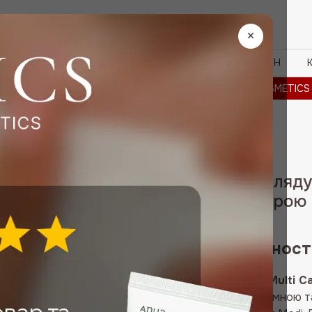
Пошук
товарів
×
БРЕНДИ
ЗНИЖКИ
OUTLET%
ПРО МАГАЗИН
TICS REEDLE SHOT -20% · BRAYE -30% · VT COSMETICS REEDLE
-50%
Набір для догляд
чутливою шкірою 
Multi Care Kit
Немає в наявност
Medipeel Algo-Tox Multi Ca
за чутливою, проблемною т