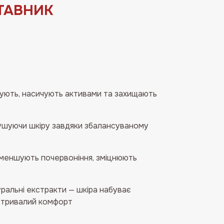
ТАВНИК
ують, насичують активами та захищають
есушуючи шкіру завдяки збалансуваному
 зменшують почервоніння, зміцнюють
уральні екстракти — шкіра набуває
і тривалий комфорт