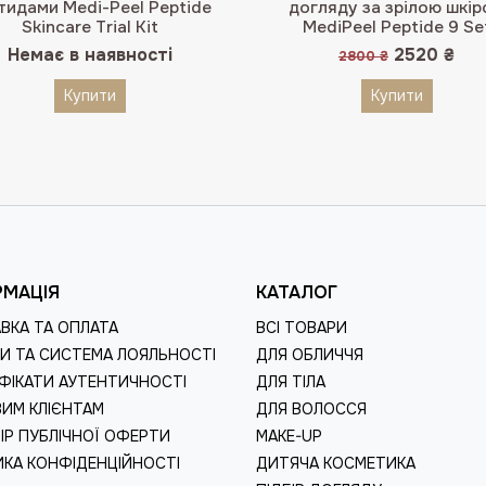
тидами Medi-Peel Peptide
догляду за зрілою шкі
Skincare Trial Kit
MediPeel Peptide 9 Se
Оригіналь
Пот
Немає в наявності
2520
₴
2800
₴
ціна:
цін
2800 ₴.
252
Купити
Купити
РМАЦІЯ
КАТАЛОГ
ВКА ТА ОПЛАТА
ВСІ ТОВАРИ
И ТА СИСТЕМА ЛОЯЛЬНОСТІ
ДЛЯ ОБЛИЧЧЯ
ФІКАТИ АУТЕНТИЧНОСТІ
ДЛЯ ТІЛА
ИМ КЛІЄНТАМ
ДЛЯ ВОЛОССЯ
ІР ПУБЛІЧНОЇ ОФЕРТИ
MAKE-UP
ИКА КОНФІДЕНЦІЙНОСТІ
ДИТЯЧА КОСМЕТИКА