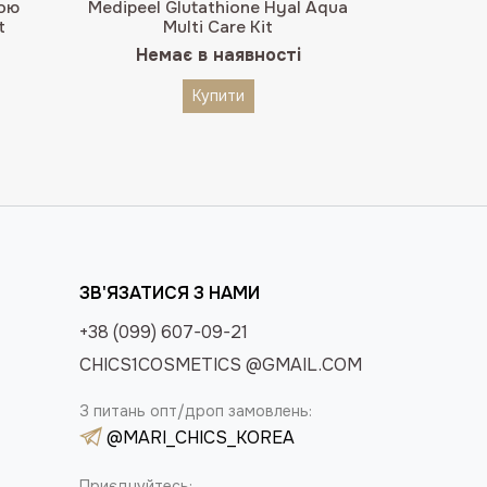
5.00
з 5
рою
Medipeel Glutathione Hyal Aqua
t
Multi Care Kit
на
очна
Немає в наявності
а:
0 ₴.
Купити
ЗВ'ЯЗАТИСЯ З НАМИ
+38 (099) 607-09-21
CHICS1COSMETICS @GMAIL.COM
З питань опт/дроп замовлень:
@MARI_CHICS_KOREA
Приєднуйтесь: