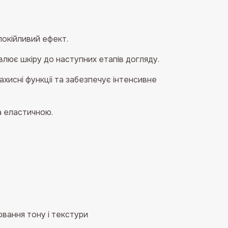
покійливий ефект.
влює шкіру до наступних етапів догляду.
ахисні функції та забезпечує інтенсивне
а еластичною.
ювання тону і текстури