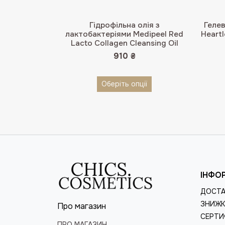
Гідрофільна олія з
Гелев
лактобактеріями Medipeel Red
Heartl
Lacto Collagen Cleansing Oil
910
₴
Оберіть опції
ІНФО
ДОСТА
ЗНИЖК
Про магазин
СЕРТИ
ПРО МАГАЗИН