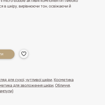
ії micro‑bubble активні компоненти глибоко
 в шкіру, вирівнюючи тон, освіжаючи й
ти
ляд для сухої, чутливої шкіри
,
Косметика
метика для зволоження шкіри
,
Обличчя
,
ампули)