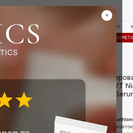
Пошук
товарів
×
БРЕНДИ
ЗНИЖКИ
OUTLET%
ПРО МАГАЗИН
SMETICS REEDLE SHOT -20% · BRAYE -30% · VT COSMETICS REED
Мікропінна сирова
глутатіоном VT Ni
Micro Bubble Seru
798
₴
VT Niacinamide Glutathio
сироватка зі світло-жовтою