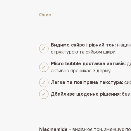
Опис
Видиме сяйво і рівний тон:
ніацин
структурою та сяйвом шкіри.
Micro‑bubble доставка активів:
др
активно проникає в дерму.
Легка та повітряна текстура:
сир
Дбайливе щоденне рішення:
без 
Niacinamide
– вирівнює тон, зменшує п