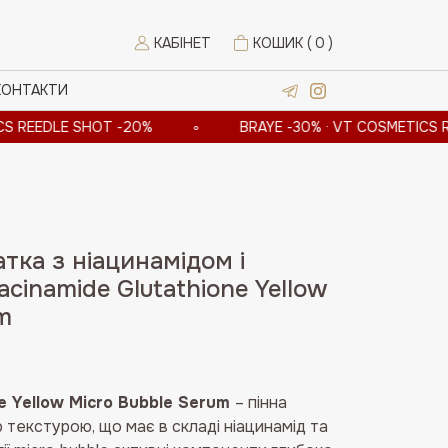
КАБІНЕТ
КОШИК (
0
)
КОНТАКТИ
LE SHOT -20%
∘
BRAYE -30% · VT COSMETICS REEDLE 
тка з ніацинамідом і
acinamide Glutathione Yellow
m
ne Yellow Micro Bubble Serum
– пінна
 текстурою, що має в складі ніацинамід та