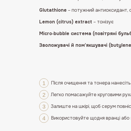
Glutathione
– потужний антиоксидант, о
Lemon (citrus) extract
– тонізує
Micro‑bubble система (повітряні бул
Зволожувачі й пом’якшувачі (butylene g
Після очищення та тонера нанесіть
Легко помасажуйте круговими руха
Залиште на шкірі, щоб серум повні
Використовуйте щодня вранці або в