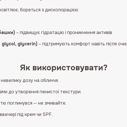
світлює, бореться з дисколорацією
ьбашки)
– підвищує гідратацію і проникнення активів
lycol, glycerin)
– підтримують комфорт навіть після оч
Як використовувати?
 невелику дозу на обличчя.
ми до утворення пенистої текстури.
стю поглинувся — не змивайте.
вечері під крем чи SPF.