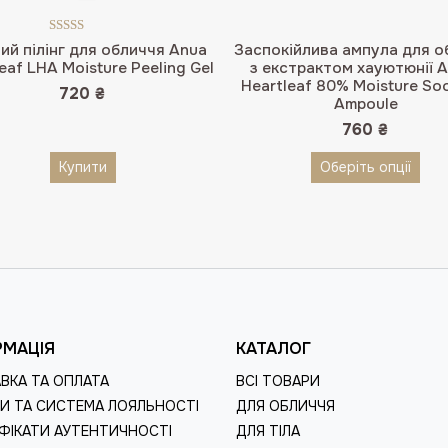
Оцінено в
ий пілінг для обличчя Anua
Заспокійлива ампула для о
5.00
з 5
eaf LHA Moisture Peeling Gel
з екстрактом хауютюнії 
Heartleaf 80% Moisture So
720
₴
Ampoule
760
₴
Купити
Оберіть опції
РМАЦІЯ
КАТАЛОГ
ВКА ТА ОПЛАТА
ВСІ ТОВАРИ
И ТА СИСТЕМА ЛОЯЛЬНОСТІ
ДЛЯ ОБЛИЧЧЯ
ФІКАТИ АУТЕНТИЧНОСТІ
ДЛЯ ТІЛА