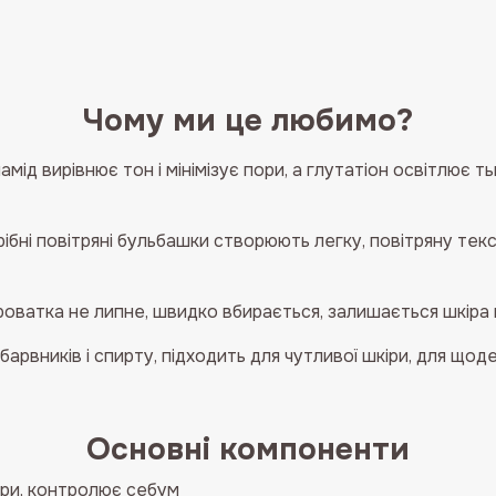
Micro
Bubble
Serum
кількість
Чому ми це любимо?
амід вирівнює тон і мінімізує пори, а глутатіон освітлює 
ібні повітряні бульбашки створюють легку, повітряну текс
оватка не липне, швидко вбирається, залишається шкіра
барвників і спирту, підходить для чутливої шкіри, для щод
Основні компоненти
ори, контролює себум