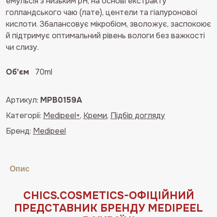
емульсія з низьким pH, на основі екстракту
голландського чаю (лате), центели та гіалуронової
кислоти. Збалансовує мікробіом, зволожує, заспокоює
й підтримує оптимальний рівень вологи без важкості
чи слизу.
Об'єм
70ml
Артикул:
MPB0159A
Категорії:
Medipeel+
,
Креми
,
Підбір догляду
Бренд:
Medipeel
Опис
СHICS.COSMETICS-ОФIЦIЙНИЙ
ПРЕДСТАВНИК БРЕНДУ MEDIPEEL