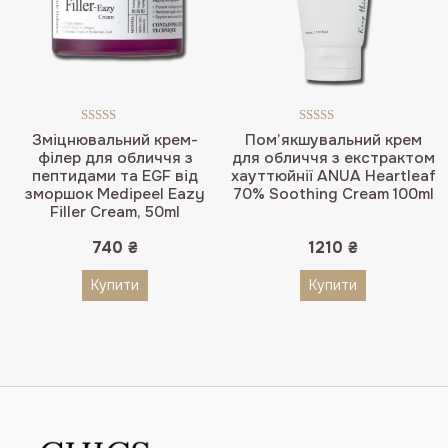
Оцінено в
Оцінено в
Зміцнювальний крем-
Пом’якшувальний крем
5.00
з 5
5.00
з 5
філер для обличчя з
для обличчя з екстрактом
пептидами та EGF від
хауттюйнії ANUA Heartleaf
зморшок Medipeel Eazy
70% Soothing Cream 100ml
Filler Cream, 50ml
740
₴
1210
₴
Купити
Купити