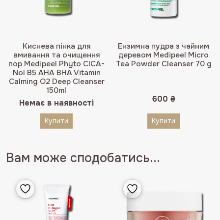
Киснева пінка для
Ензимна пудра з чайним
вмивання та очищення
деревом Medipeel Micro
пор Medipeel Phyto CICA-
Tea Powder Cleanser 70 g
Nol B5 AHA BHA Vitamin
Calming O2 Deep Cleanser
150ml
600
₴
Немає в наявності
Купити
Купити
Вам може сподобатись...