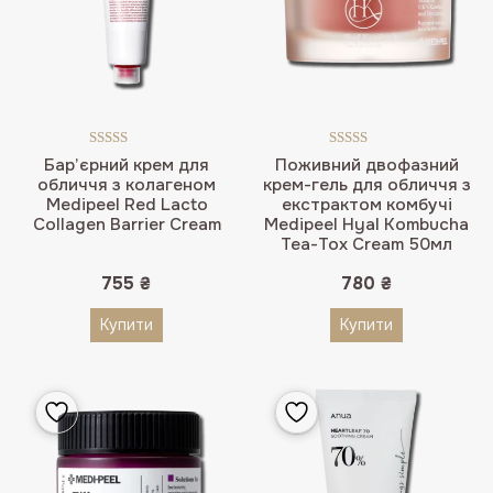
Оцінено в
Оцінено в
Бар’єрний крем для
Поживний двофазний
5.00
з 5
5.00
з 5
обличчя з колагеном
крем-гель для обличчя з
Medipeel Red Lacto
екстрактом комбучі
Collagen Barrier Cream
Medipeel Hyal Kombucha
Tea-Tox Cream 50мл
755
₴
780
₴
Купити
Купити