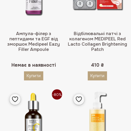
Ампула-філер з
Відбілювальні патчі з
пептидами та EGF від
колагеном MEDIPEEL Red
зморшок Medipeel Eazy
Lacto Collagen Brightening
Filler Ampoule
Patch
Немає в наявності
410
₴
Купити
Купити
-80%