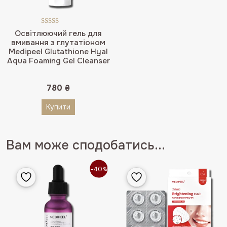
Оцінено в
Освітлюючий гель для
5.00
з 5
вмивання з глутатіоном
Medipeel Glutathione Hyal
Aqua Foaming Gel Cleanser
780
₴
Купити
Вам може сподобатись...
-40%