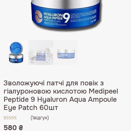
Зволожуючі патчі для повік з
гіалуроновою кислотою Medipeel
Peptide 9 Hyaluron Aqua Ampoule
Eye Patch 60шт
(
1
відгук)
Рейтинг
1
580
₴