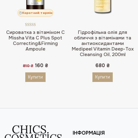
Короткий термін
Оцінено в
Сироватка з вітаміном С
Гідрофільна олія для
5.00
з 5
Missha Vita C Plus Spot
обличчя з вітамінами та
Correcting&Firming
антиоксидантами
Ampoule
Medipeel Vitamin Deep-Tox
Cleansing Oil, 200ml
Оригінальна
Поточна
160
₴
680
₴
810
₴
ціна:
ціна:
810 ₴.
160 ₴.
Купити
Купити
ІНФОРМАЦІЯ