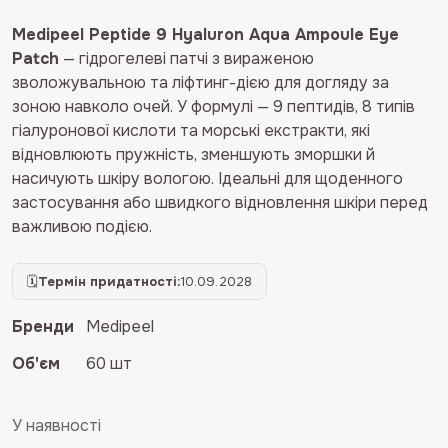
5.00
з 5 на
основі
Medipeel Peptide 9 Hyaluron Aqua Ampoule Eye
опитування
Patch
— гідрогелеві патчі з вираженою
покупця
зволожувальною та ліфтинг-дією для догляду за
зоною навколо очей. У формулі — 9 пептидів, 8 типів
гіалуронової кислоти та морські екстракти, які
відновлюють пружність, зменшують зморшки й
насичують шкіру вологою. Ідеальні для щоденного
застосування або швидкого відновлення шкіри перед
важливою подією.
🗓
Термін придатності:
10.09.2028
Бренди
Medipeel
Об'єм
60 шт
У наявності