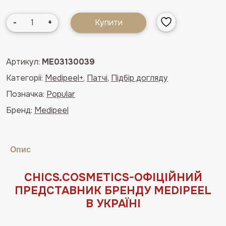
Зволожуючі
-
+
Купити
патчі
для
повік
Артикул:
ME03130039
з
Категорії:
Medipeel+
,
Патчі
,
Підбір догляду
гіалуроновою
кислотою
Позначка:
Popular
Medipeel
Бренд:
Medipeel
Peptide
9
Hyaluron
Опис
Aqua
Ampoule
Eye
СHICS.COSMETICS-ОФIЦIЙНИЙ
Patch
ПРЕДСТАВНИК БРЕНДУ MEDIPEEL
60шт
В УКРАЇНІ
кількість