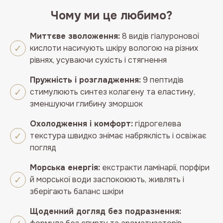
Чому ми це любимо?
Миттєве зволоження:
8 видів гіалуронової
кислоти насичують шкіру вологою на різних
рівнях, усуваючи сухість і стягнення
Пружність і розгладження:
9 пептидів
стимулюють синтез колагену та еластину,
зменшуючи глибину зморшок
Охолодження і комфорт:
гідрогелева
текстура швидко знімає набряклість і освіжає
погляд
Морська енергія:
екстракти ламінарії, порфіри
й морської води заспокоюють, живлять і
зберігають баланс шкіри
Щоденний догляд без подразнення: