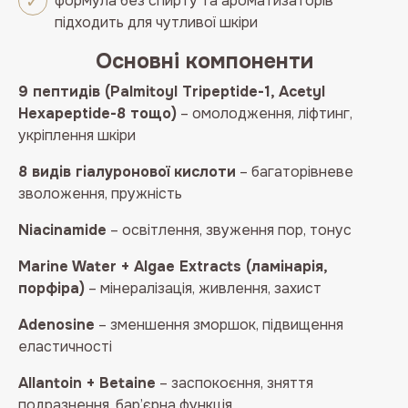
формула без спирту та ароматизаторів
підходить для чутливої шкіри
Основні компоненти
9 пептидів (Palmitoyl Tripeptide-1, Acetyl
Hexapeptide-8 тощо)
– омолодження, ліфтинг,
укріплення шкіри
8 видів гіалуронової кислоти
– багаторівневе
зволоження, пружність
Niacinamide
– освітлення, звуження пор, тонус
Marine Water + Algae Extracts (ламінарія,
порфіра)
– мінералізація, живлення, захист
Adenosine
– зменшення зморшок, підвищення
еластичності
Allantoin + Betaine
– заспокоєння, зняття
подразнення, бар’єрна функція