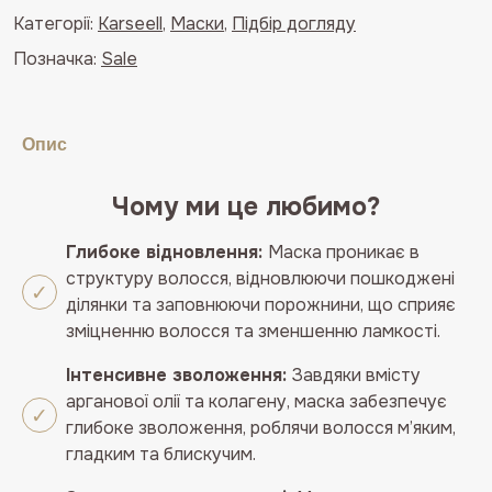
Категорії:
Karseell
,
Маски
,
Підбір догляду
відновлення
волосся
Позначка:
Sale
Karseell
Collagen
Hair
Опис
Mask,
500ml
Чому ми це любимо?
кількість
Глибоке
відновлення
:
Маска
проникає
в
структуру
волосся,
відновлюючи
пошкоджені
ділянки
та
заповнюючи
порожнини,
що
сприяє
зміцненню
волосся
та
зменшенню
ламкості.
Інтенсивне
зволоження
:
Завдяки
вмісту
арганової
олії
та
колагену,
маска
забезпечує
глибоке
зволоження,
роблячи
волосся
м’яким,
гладким
та
блискучим.