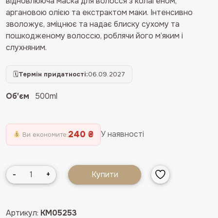
1200 ₴.
960 ₴.
відновлююча
маска
для
волосся
з
колагеном,
аргановою
олією
та
екстрактом
маки.
Інтенсивно
зволожує,
зміцнює
та
надає
блиску
сухому
та
пошкодженому
волоссю,
роблячи
його
м’яким
і
слухняним.
🗓
Термін придатності:
06.09.2027
Об'єм
500ml
240 ₴
У наявності
Ви економите:
Маска
-
+
Купити
з
есенцією
маки
Артикул:
KM05253
для