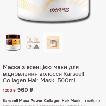
Маска з есенцією маки для
відновлення волосся Karseell
Collagen Hair Mask, 500ml
Оригінальна
Поточна
960
₴
1200
₴
ціна:
ціна:
Karseell Maca Power
Collagen
Hair
Mask
—
глибоко