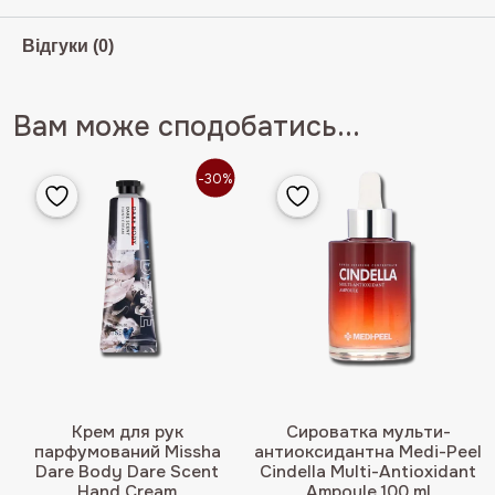
Відгуки (0)
Вам може сподобатись...
-30%
Крем для рук
Сироватка мульти-
парфумований Missha
антиоксидантна Medi-Peel
Dare Body Dare Scent
Cindella Multi-Antioxidant
Hand Cream
Ampoule 100 ml