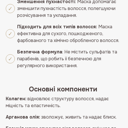
Зменшення
пухнастості
:
Маска
допомагає
зменшити
пухнастість
волосся,
полегшуючи
розчісування
та
укладання.
Підходить
для
всіх
типів
волосся
:
Маска
ефективна
для
сухого,
пошкодженого,
фарбованого
та
хімічно
обробленого
волосся.
Безпечна
формула
:
Не
містить
сульфатів
та
парабенів,
що
робить
її
безпечною
для
регулярного
використання.
Основні компоненти
Колаген:
відновлює структуру волосся, надає
міцність та еластичність.
Арганова олія:
зволожує, живить та надає блиск.