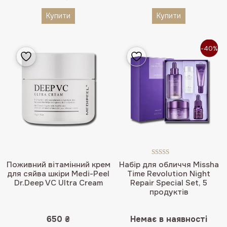
Купити
Купити
-40%
Оцінено в
Поживний вітамінний крем
Набір для обличчя Missha
4.50
з 5
для сяйва шкіри Medi-Peel
Time Revolution Night
Dr.Deep VC Ultra Cream
Repair Special Set, 5
продуктів
650
₴
Немає в наявності