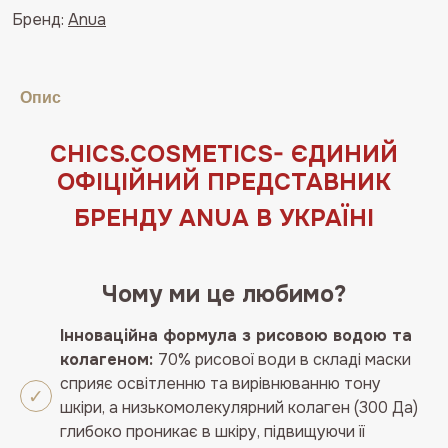
Rice
Бренд:
Anua
70
Glow
Collagen
Опис
Mask
кількість
СHICS.COSMETICS- ЄДИНИЙ
ОФIЦIЙНИЙ ПРЕДСТАВНИК
БРЕНДУ ANUA В УКРАЇНІ
Чому ми це любимо?
Інноваційна формула з рисовою водою та
колагеном:
70% рисової води в складі маски
сприяє освітленню та вирівнюванню тону
шкіри, а низькомолекулярний колаген (300 Да)
глибоко проникає в шкіру, підвищуючи її