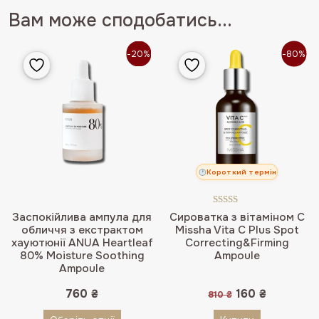
Вам може сподобатись...
-20%
-80%
Короткий термін
Оцінено в
Заспокійлива ампула для
Сироватка з вітаміном С
5.00
з 5
обличчя з екстрактом
Missha Vita C Plus Spot
хауютюнії ANUA Heartleaf
Correcting&Firming
80% Moisture Soothing
Ampoule
Ampoule
Оригінальна
Поточна
760
₴
160
₴
810
₴
ціна:
ціна:
810 ₴.
160 ₴.