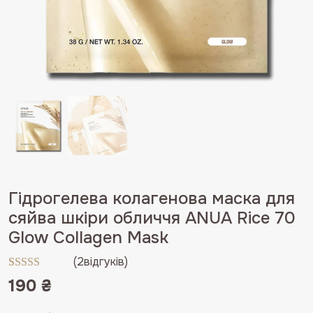
Гідрогелева колагенова маска для
сяйва шкіри обличчя ANUA Rice 70
Glow Collagen Mask
(
2
відгуків)
Рейтинг
2
190
₴
5.00
з 5 на