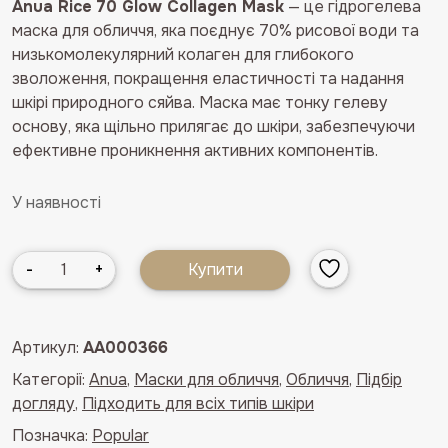
основі
Anua Rice 70 Glow Collagen Mask
— це гідрогелева
опитування
маска для обличчя, яка поєднує 70% рисової води та
покупців
низькомолекулярний колаген для глибокого
зволоження, покращення еластичності та надання
шкірі природного сяйва. Маска має тонку гелеву
основу, яка щільно прилягає до шкіри, забезпечуючи
ефективне проникнення активних компонентів.
У наявності
Гідрогелева
-
+
Купити
колагенова
маска
для
Артикул:
AA000366
сяйва
Категорії:
Anua
,
Маски для обличчя
,
Обличчя
,
Підбір
шкіри
догляду
,
Підходить для всіх типів шкіри
обличчя
ANUA
Позначка:
Popular