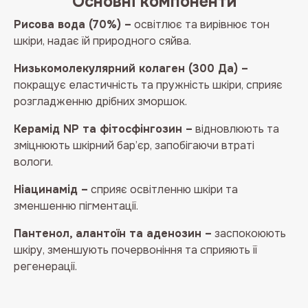
Основні компоненти
Рисова вода (70%) –
освітлює та вирівнює тон
шкіри, надає їй природного сяйва.
Низькомолекулярний колаген (300 Да) –
покращує еластичність та пружність шкіри, сприяє
розгладженню дрібних зморшок.
Керамід NP та фітосфінгозин –
відновлюють та
зміцнюють шкірний бар’єр, запобігаючи втраті
вологи.
Ніацинамід –
сприяє освітленню шкіри та
зменшенню пігментації.
Пантенол, алантоїн та аденозин –
заспокоюють
шкіру, зменшують почервоніння та сприяють її
регенерації.