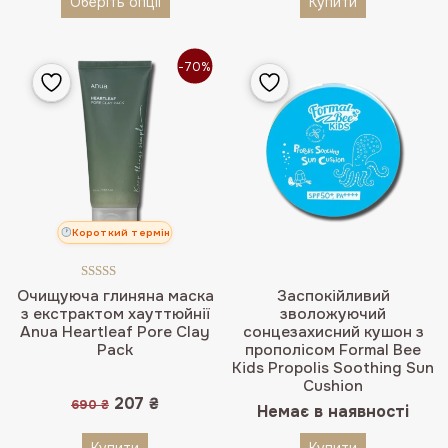
Оберіть опції
Купити
-70%
Короткий термін
Оцінено в
Очищуюча глиняна маска
Заспокійливий
5.00
з 5
з екстрактом хауттюйнії
зволожуючий
Anua Heartleaf Pore Clay
сонцезахисний кушон з
Pack
прополісом Formal Bee
Kids Propolis Soothing Sun
Cushion
Оригінальна
Поточна
207
₴
690
₴
Немає в наявності
ціна:
ціна:
690 ₴.
207 ₴.