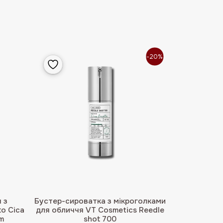
-20%
 з
Бустер-сироватка з мікроголками
o Cica
для обличчя VT Cosmetics Reedle
m
shot 700