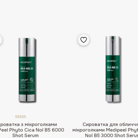
Оцінено в
роватка з мікроголками
Сироватка для обличчя
5.00
з 5
eel Phyto Cica Nol B5 6000
мікроголками Medipeel Phyt
Shot Serum
Nol B5 3000 Shot Seru