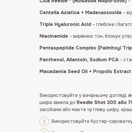
Cica Reedle™ (мільйони мікроголок)
– 
Centella Asiatica + Madecassoside
– ві
Triple Hyaluronic Acid
– глибоке і бага
Niacinamide
– вирівнює тон, блокує утво
Pentaspeptide Complex (Palmitoyl Trip
Panthenol, Allantoin, Sodium PCA
– ста
Macadamia Seed Oil + Propolis Extract
Використовуйте у вечірньому догляді,
л
шкіра звикла до
Reedle Shot 300 або 
засобами або маєте чутливу шкіру, кр
Використовуйте бустер-сироватку 