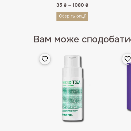
35
₴
–
1080
₴
Оберіть опції
Вам може сподобатис