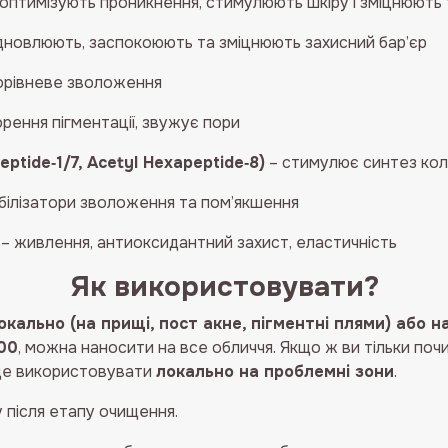
оптимізують проникнення, стимулюють шкіру і зміцнюють
дновлюють, заспокоюють та зміцнюють захисний бар’єр
торівневе зволоження
рення пігментації, звужує пори
eptide‑1/7, Acetyl Hexapeptide‑8)
– стимулює синтез кол
білізатори зволоження та пом’якшення
– живлення, антиоксидантний захист, еластичність
Як використовувати?
окально (на прищі, пост акне, пігментні плями) або н
700
, можна наносити на все обличчя. Якщо ж ви тільки по
аще використовувати
локально на проблемні зони
.
після етапу очищення.