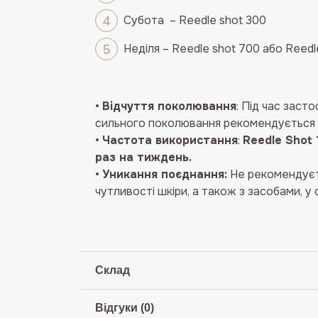
Cубота – Reedle shot 300
Неділя – Reedle shot 700 aбо Reedl
•
Відчуття поколювання
: Під час заст
сильного поколювання рекомендується в
•
Частота використання
:
Reedle Shot
раз на тиждень.
•
Уникання поєднання:
Не рекомендуєть
чутливості шкіри, а також з засобами, у 
Склад
Відгуки (0)