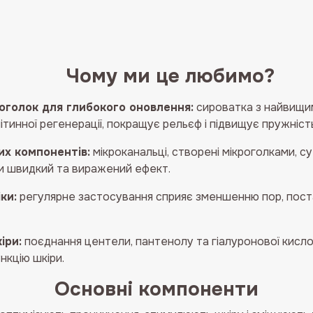
кількість
Чому ми це любимо?
оголок для глибокого оновлення:
сироватка з найвищим 
тинної регенерації, покращує рельєф і підвищує пружність
х компонентів:
мікроканальці, створені мікроголками, 
чи швидкий та виражений ефект.
ки:
регулярне застосування сприяє зменшенню пор, постак
іри:
поєднання центели, пантенолу та гіалуронової кисло
нкцію шкіри.
Основні компоненти