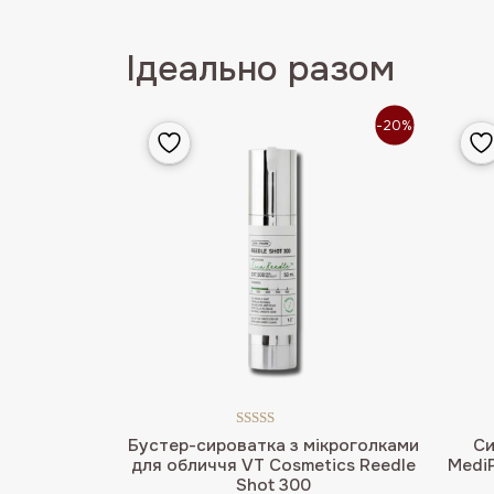
Ідеально разом
-20%
Оцінено в
Бустер-сироватка з мікроголками
Си
5.00
з 5
для обличчя VT Cosmetics Reedle
MediP
Shot 300