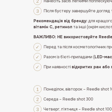
Нанесіть засіб легкими поплескуюч
Після бустеру завершуйте догляд 
Рекомендація від бренду:
для кращого
вітамін C, ретинол
та інші (окрім кислот
ВАЖЛИВО: НЕ використовуйте Reedle
Перед та після косметологічних пр
Разом із б’юті-приладами (
LED-мас
При наявності
відкритих ран або
Понеділок, вівторок – Reedle shot 
Cереда – Reedle shot 300
Четверг, п’ятниця – Reedle shot 100