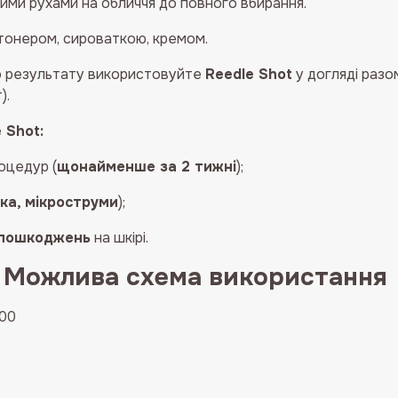
ими рухами на обличчя до повного вбирання.
тонером, сироваткою, кремом.
 результату використовуйте
Reedle Shot
у догляді разо
).
 Shot:
оцедур (
щонайменше за 2 тижні
);
ка, мікроструми
);
 пошкоджень
на шкірі.
Можлива схема використання
100