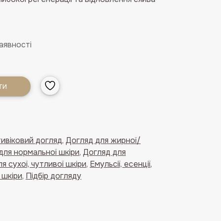
аявності
ти
ивіковий догляд
,
Догляд для жирної/
для нормальної шкіри
,
Догляд для
я сухої, чутливої шкіри
,
Емульсії, есенції
,
 шкіри
,
Підбір догляду