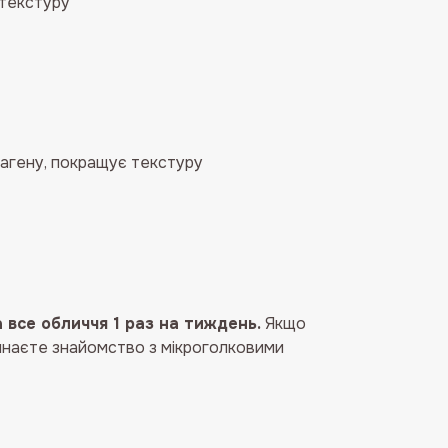
 текстуру
агену, покращує текстуру
а все обличчя 1 раз на тиждень.
Якщо
чинаєте знайомство з мікроголковими