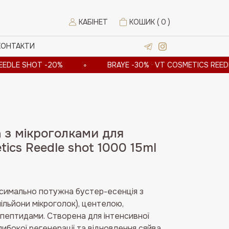
КАБІНЕТ
КОШИК (
0
)
КОНТАКТИ
T -20%
∘
BRAYE -30% · VT COSMETICS REEDLE SHOT -2
 з мікроголками для
ics Reedle shot 1000 15ml
на
симально потужна бустер-есенція з
.
мільйони мікроголок), центелою,
 пептидами. Створена для інтенсивної
либокої регенерації та відновлення сяйва