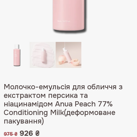
Молочко-емульсія для обличчя з
екстрактом персика та
ніацинамідом Anua Peach 77%
Conditioning Milk(деформоване
пакування)
Оригінальна
Поточна
926
₴
975
₴