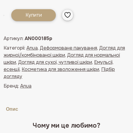
Купити
Молочко-
емульсія
для
Артикул:
AN000185p
обличчя
з
Категорії:
Anua
,
Деформоване пакування
,
Догляд для
екстрактом
жирної/комбінованої шкіри
,
Догляд для нормальної
персика
шкіри
,
Догляд для сухої, чутливої шкіри
,
Емульсії,
та
есенції
,
Косметика для зволоження шкіри
,
Підбір
ніацинамідом
догляду
Anua
Бренд:
Anua
Peach
77%
Conditioning
Опис
Milk(деформоване
пакування)
Чому ми це любимо?
кількість