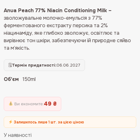
ціна:
ціна:
Anua Peach 77% Niacin Conditioning Milk –
975 ₴.
926 ₴.
зволожувальне молочко-емульсія з 77%
ферментованого екстракту персика та 2%
ніацинаміду, яке глибоко зволожує, освітлює та
вирівнює тон шкіри, забезпечуючи їй природне сяйво
та м’якість.
🗓
Термін придатності:
06.06.2027
Об'єм
150ml
49 ₴
Ви економите:
Залишилось лише 1 шт. за цією ціною
У наявності