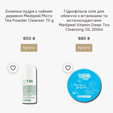
Ензимна пудра з чайним
Гідрофільна олія для
деревом Medipeel Micro
обличчя з вітамінами та
Tea Powder Cleanser 70 g
антиоксидантами
Medipeel Vitamin Deep-Tox
Cleansing Oil, 200ml
600
₴
680
₴
Купити
Купити