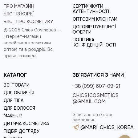
ПРО МАГАЗИН
СЕРТИФІКАТИ
АУТЕНТИЧНОСТІ
БЛОГ ІЗ КОРЕЇ
ОПТОВИМ КЛІЄНТАМ
БЛОГ ПРО КОСМЕТИКУ
ДОГОВІР ПУБЛІЧНОЇ
© 2025 Chics Cosmetics -
ОФЕРТИ
інтернет-магазин
ПОЛІТИКА
корейської косметики
КОНФІДЕНЦІЙНОСТІ
оптом та в роздріб
. Всі
права захищені
КАТАЛОГ
ЗВ'ЯЗАТИСЯ З НАМИ
ВСІ ТОВАРИ
+38 (099) 607-09-21
ДЛЯ ОБЛИЧЧЯ
CHICS1COSMETICS
ДЛЯ ТІЛА
@GMAIL.COM
ДЛЯ ВОЛОССЯ
З питань опт/дроп
MAKE-UP
замовлень:
ДИТЯЧА КОСМЕТИКА
@MARI_CHICS_KOREA
ПІДБІР ДОГЛЯДУ