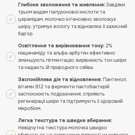
Глибоке зволоження та живлення:
Завдяки
трьом видам гіалуронової кислоти та
церамідам, молочко інтенсивно зволожує
шкіру, утримує вологу та відновлює її захисний
бар’єр.
Освітлення та вирівнювання тону:
2%
ніацинаміду та альфа-арбутин ефективно
зменшують пігментацію, вирівнюють тон шкіри
та надають їй природного сяйва.
Заспокійлива дія та відновлення:
Пантенол,
вітамін B12 та ферменти лактобактерій
заспокоюють подразнення, сприяють
регенерації шкіри та підтримують її здоровий
мікробіом.
Легка текстура та швидке вбирання:
Невідчутна текстура молочка швидко
вбирається, не залишаючи липкості чи жирного