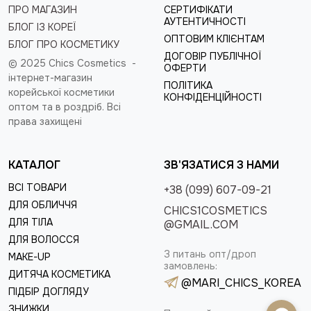
ПРО МАГАЗИН
СЕРТИФІКАТИ
АУТЕНТИЧНОСТІ
БЛОГ ІЗ КОРЕЇ
ОПТОВИМ КЛІЄНТАМ
БЛОГ ПРО КОСМЕТИКУ
ДОГОВІР ПУБЛІЧНОЇ
© 2025 Chics Cosmetics -
ОФЕРТИ
інтернет-магазин
ПОЛІТИКА
корейської косметики
КОНФІДЕНЦІЙНОСТІ
оптом та в роздріб
. Всі
права захищені
КАТАЛОГ
ЗВ'ЯЗАТИСЯ З НАМИ
ВСІ ТОВАРИ
+38 (099) 607-09-21
ДЛЯ ОБЛИЧЧЯ
CHICS1COSMETICS
ДЛЯ ТІЛА
@GMAIL.COM
ДЛЯ ВОЛОССЯ
З питань опт/дроп
MAKE-UP
замовлень:
ДИТЯЧА КОСМЕТИКА
@MARI_CHICS_KOREA
ПІДБІР ДОГЛЯДУ
ЗНИЖКИ