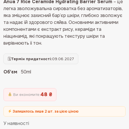
Anua 7 Rice Ceramide Hydrating Barrier Serum
– це
960 ₴.
912 ₴.
легка зволожувальна сироватка без ароматизаторів,
яка зміцнює захисний бар’єр шкіри, глибоко зволожує
та надає їй здорового сяйва. Основними активними
компонентами є екстракт рису, кераміди та
ніацинамід, які покращують текстуру шкіри та
вирівнюють її тон.
🗓
Термін придатності:
09.06.2027
Об'єм
50ml
48 ₴
Ви економите:
Залишилось лише 2 шт. за цією ціною
У наявності