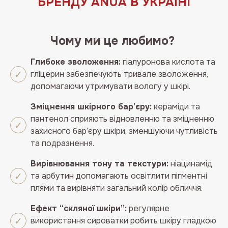
БРЕНДУ ANUA В УКРАЇНІ
Чому ми це любимо?
Глибоке зволоження:
гіалуронова кислота та
гліцерин забезпечують тривале зволоження,
допомагаючи утримувати вологу у шкірі.
Зміцнення шкірного бар’єру:
кераміди та
пантенол сприяють відновленню та зміцненню
захисного бар’єру шкіри, зменшуючи чутливість
та подразнення.
Вирівнювання тону та текстури:
ніацинамід
та арбутин допомагають освітлити пігментні
плями та вирівняти загальний колір обличчя.
Ефект “скляної шкіри”:
регулярне
використання сироватки робить шкіру гладкою