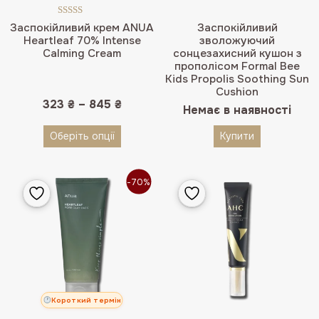
Оцінено в
Заспокійливий крем ANUA
Заспокійливий
5.00
з 5
Heartleaf 70% Intense
зволожуючий
Calming Cream
сонцезахисний кушон з
прополісом Formal Bee
Kids Propolis Soothing Sun
Cushion
323
₴
–
845
₴
Немає в наявності
Оберіть опції
Купити
-70%
Короткий термін