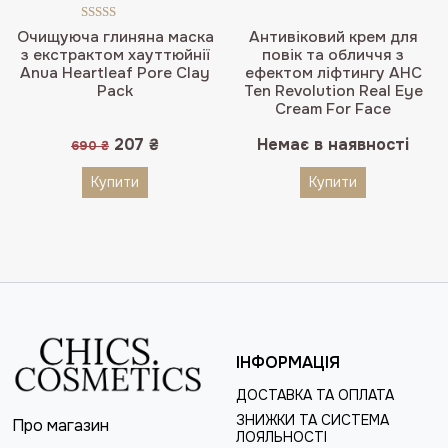
Оцінено в
Очищуюча глиняна маска
Антивіковий крем для
5.00
з 5
з екстрактом хауттюйнії
повік та обличчя з
Anua Heartleaf Pore Clay
ефектом ліфтингу AHC
Pack
Ten Revolution Real Eye
Cream For Face
Оригінальна
Поточна
207
₴
Немає в наявності
690
₴
ціна:
ціна:
690 ₴.
207 ₴.
Купити
Купити
ІНФОРМАЦІЯ
ДОСТАВКА ТА ОПЛАТА
ЗНИЖКИ ТА СИСТЕМА
Про магазин
ЛОЯЛЬНОСТІ