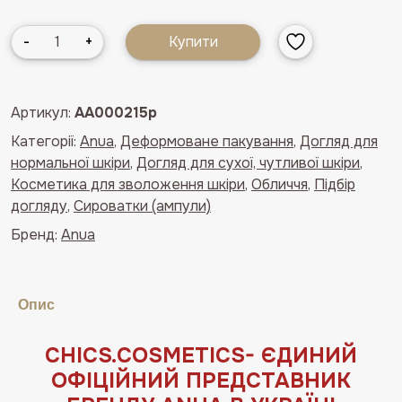
Поживна
-
+
Купити
сироватка
з
рисовим
Артикул:
AA000215p
екстрактом
Категорії:
Anua
,
Деформоване пакування
,
Догляд для
і
нормальної шкіри
,
Догляд для сухої, чутливої шкіри
,
керамідами
Косметика для зволоження шкіри
,
Обличчя
,
Підбір
Anua
догляду
,
Сироватки (ампули)
7
Rice
Бренд:
Anua
Ceramide
Hydrating
Barrier
Опис
Serum(деформоване
пакування)
СHICS.COSMETICS- ЄДИНИЙ
кількість
ОФIЦIЙНИЙ ПРЕДСТАВНИК