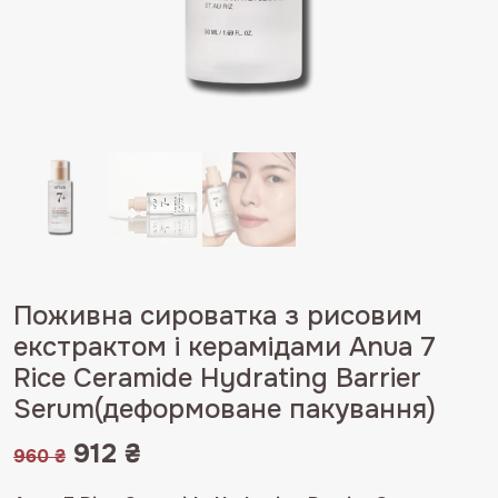
Поживна сироватка з рисовим
екстрактом і керамідами Anua 7
Rice Ceramide Hydrating Barrier
Serum(деформоване пакування)
Оригінальна
Поточна
912
₴
960
₴
ціна:
ціна: