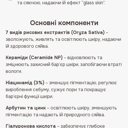
та сяючою, надаючи їй ефект “glass skin”.
Основні компоненти
7 видів рисових екстрактів (Oryza Sativa)
–
зволожують, живлять та освітлюють шкіру, надаючи
їй здорового сяйва.
Кераміди (Ceramide NP)
– відновлюють та
зміцнюють захисний бар’єр шкіри, запобігаючи втраті
вологи.
Ніацинамід (3%)
– зменшує пігментацію, регулює
вироблення себуму, сужує пори та покращує
бар’єрні функції шкіри.
Арбутин та цинк
– освітлюють шкіру, зменшують
пігментацію та надають їй природного сяйва.
Гіалуронова кислота
– забезпечує глибоке