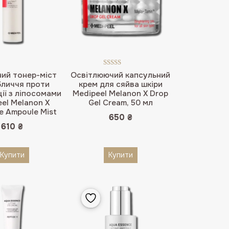
Оцінено в
ий тонер-міст
Освітлюючий капсульний
5.00
з 5
бличчя проти
крем для сяйва шкіри
ії з ліпосомами
Medipeel Melanon X Drop
el Melanon X
Gel Cream, 50 мл
e Ampoule Mist
650
₴
610
₴
Купити
Купити