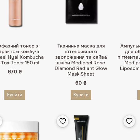
фазний тонер з
Тканинна маска для
Ампульн
трактом комбучі
інтенсивного
для о
eel Hyal Kombucha
зволоження та сяйва
пігментац
-Tox Toner 150 ml
шкіри Medipeel Rose
Medipe
Diamond Radiant Glow
Liposom
670
₴
Mask Sheet
60
₴
Купити
Купити