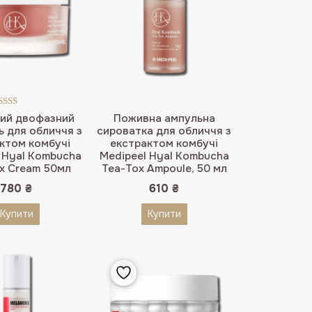
Оцінено в
ий двофазний
Поживна ампульна
5.00
з 5
ь для обличчя з
сироватка для обличчя з
ктом комбучі
екстрактом комбучі
 Hyal Kombucha
Medipeel Hyal Kombucha
x Cream 50мл
Tea-Tox Ampoule, 50 мл
780
₴
610
₴
Купити
Купити