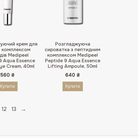
уючий крем для
Розгладжуюча
з комплексом
сироватка з пептидним
дів Medipeel
комплексом Medipeel
9 Aqua Essence
Peptide 9 Aqua Essence
Eye Cream, 40ml
Lifting Ampoule, 50ml
560
₴
640
₴
Купити
Купити
12
13
→