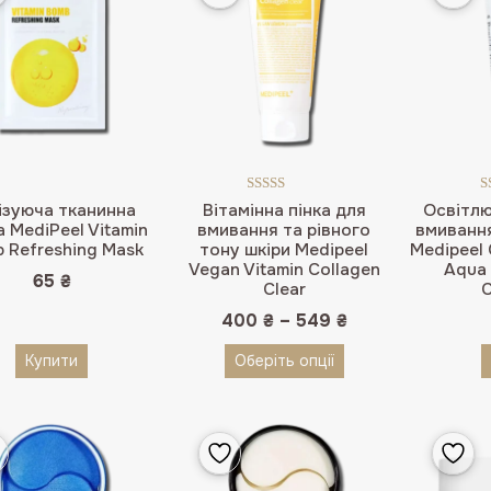
Оцінено в
ізуюча тканинна
Вітамінна пінка для
Освітлю
5.00
з 5
 MediPeel Vitamin
вмивання та рівного
вмивання
 Refreshing Mask
тону шкіри Medipeel
Medipeel 
Vegan Vitamin Collagen
Aqua 
65
₴
Clear
C
400
₴
–
549
₴
Купити
Оберіть опції