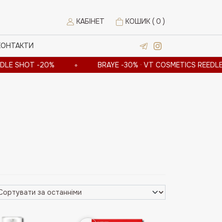
КАБІНЕТ
КОШИК (
0
)
КОНТАКТИ
HOT -20%
∘
BRAYE -30% · VT COSMETICS REEDLE SHOT 