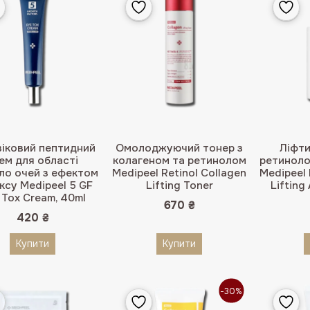
іковий пептидний
Омолоджуючий тонер з
Ліфти
ем для області
колагеном та ретинолом
ретиноло
ло очей з ефектом
Medipeel Retinol Collagen
Medipeel 
ксу Medipeel 5 GF
Lifting Toner
Lifting
 Tox Cream, 40ml
670
₴
420
₴
Купити
Купити
-30%