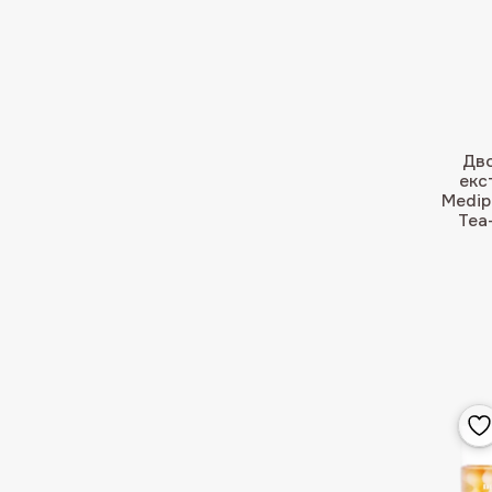
Дво
екс
Medip
Tea