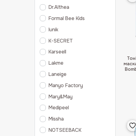
Dr.Althea
Formal Bee Kids
Iunik
K-SECRET
Karseell
Тон
Lakme
маска
Bomb
Laneige
Manyo Factory
Mary&May
Medipeel
Missha
NOTSEEBACK