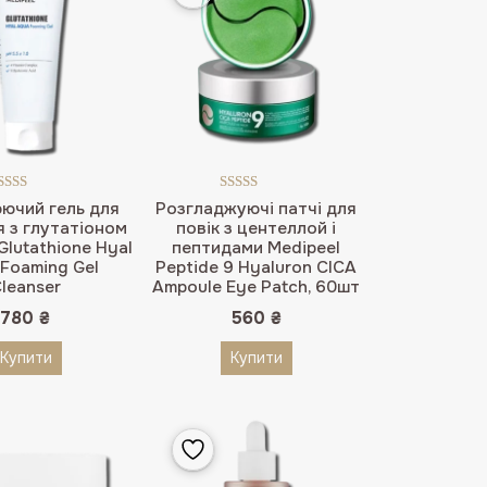
Оцінено в
Оцінено в
ючий гель для
Розгладжуючі патчі для
5.00
з 5
5.00
з 5
 з глутатіоном
повік з центеллой і
Glutathione Hyal
пептидами Medipeel
Foaming Gel
Peptide 9 Hyaluron CICA
leanser
Ampoule Eye Patch, 60шт
780
₴
560
₴
Купити
Купити