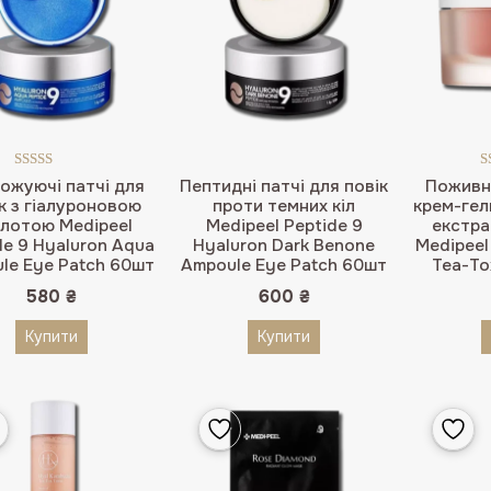
Оцінено в
ожуючі патчі для
Пептидні патчі для повік
Поживн
5.00
з 5
к з гіалуроновою
проти темних кіл
крем-гел
лотою Medipeel
Medipeel Peptide 9
екстра
de 9 Hyaluron Aqua
Hyaluron Dark Benone
Medipeel
le Eye Patch 60шт
Ampoule Eye Patch 60шт
Tea-To
580
₴
600
₴
Купити
Купити