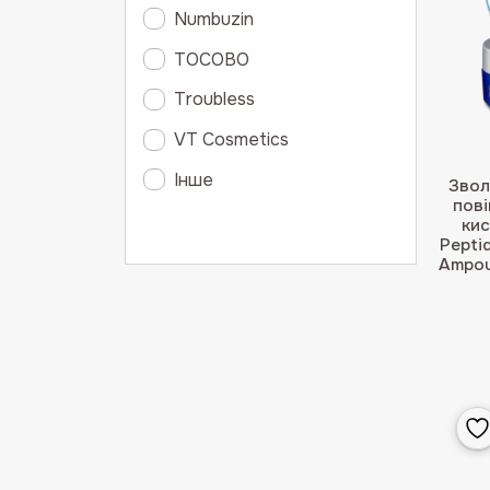
Numbuzin
TOCOBO
Troubless
VT Cosmetics
Інше
Звол
пові
кис
Pepti
Ampou