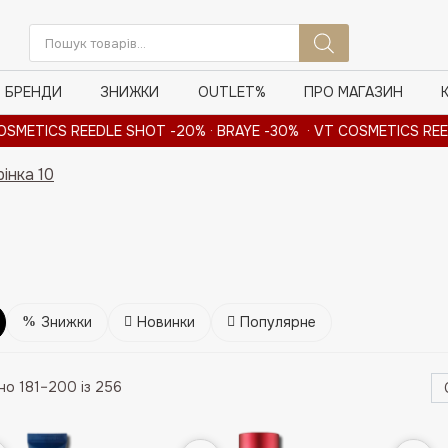
Пошук
товарів
БРЕНДИ
ЗНИЖКИ
OUTLET%
ПРО МАГАЗИН
CS REEDLE SHOT -20% · BRAYE -30% · VT COSMETICS REEDLE S
інка 10
Знижки
Новинки
Популярне
но 181–200 із 256