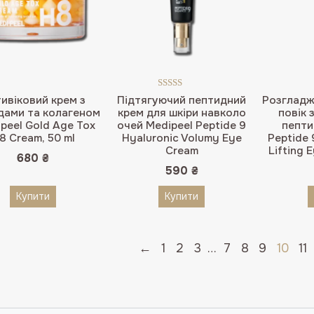
Оцінено в
ивіковий крем з
Підтягуючий пептидний
Розгладж
5.00
з 5
дами та колагеном
крем для шкіри навколо
повік 
peel Gold Age Tox
очей Medipeel Peptide 9
пепти
8 Cream, 50 ml
Hyaluronic Volumy Eye
Peptide 
Cream
Lifting 
680
₴
590
₴
Купити
Купити
←
1
2
3
…
7
8
9
10
11