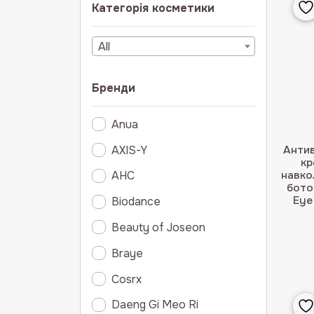
Категорія косметики
All
Бренди
Anua
AXIS-Y
Антив
кр
навко
AHC
бото
Eye
Biodance
Beauty of Joseon
Braye
Cosrx
Daeng Gi Meo Ri