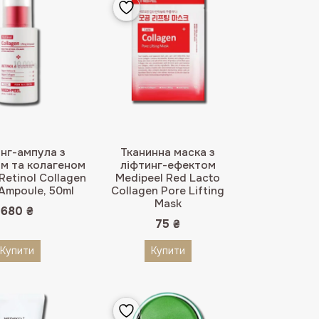
нг-ампула з
Тканинна маска з
м та колагеном
ліфтинг-ефектом
Retinol Collagen
Medipeel Red Lacto
 Ampoule, 50ml
Collagen Pore Lifting
Mask
680
₴
75
₴
Купити
Купити