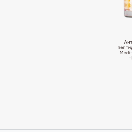
Ант
пепти
Medi-
H